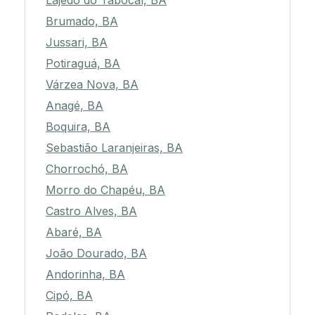
Lajedo do Tabocal, BA
Brumado, BA
Jussari, BA
Potiraguá, BA
Várzea Nova, BA
Anagé, BA
Boquira, BA
Sebastião Laranjeiras, BA
Chorrochó, BA
Morro do Chapéu, BA
Castro Alves, BA
Abaré, BA
João Dourado, BA
Andorinha, BA
Cipó, BA