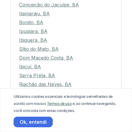
Conceição do Jacuípe, BA
Itamaraju, BA
Bonito, BA
Ipupiara, BA
Ibiquera, BA
Sítio do Mato, BA
Dom Macedo Costa, BA
Ibicuí, BA
Serra Preta, BA
Riachão das Neves, BA
Santanópolis, BA
Utilizamos cookies essenciais e tecnologias semelhantes de
Serra do Ramalho, BA
acordo com nossos
Termos de uso
e, ao continuar navegando,
Tanque Novo, BA
você concorda com estas condições.
Paramirim, BA
Ok, entendi
Cafarnaum, BA