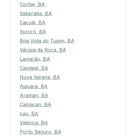
Coribe, BA
Itaberaba, BA
Caculé, BA
Itororó, BA
Boa Vista do Tupim, BA
Várzea da Roça, BA
Lamarão, BA
Candeal, BA
Nova Itarana, BA
Aiquara, BA
Aramari, BA
Camacan, BA
Iuiu, BA
Valença, BA
Porto Seguro, BA