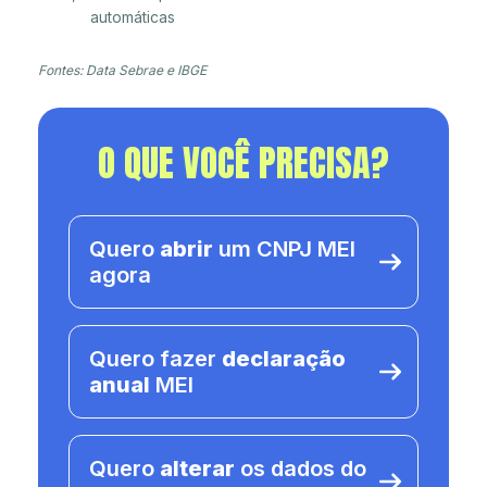
automáticas
Fontes: Data Sebrae e IBGE
O QUE VOCÊ PRECISA?
Quero
abrir
um CNPJ MEI
agora
Quero fazer
declaração
anual
MEI
Quero
alterar
os dados do