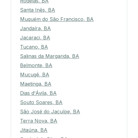
Rodelas, BA
Santa Inês, BA
Muquém do São Francisco, BA
Jandaíra, BA
Jacaraci, BA
Tucano, BA
Salinas da Margarida, BA
Belmonte, BA
Mucugê, BA
Maetinga, BA
Dias d'Ávila, BA
Souto Soares, BA
São José do Jacuípe, BA
Terra Nova, BA
Jitaúna, BA