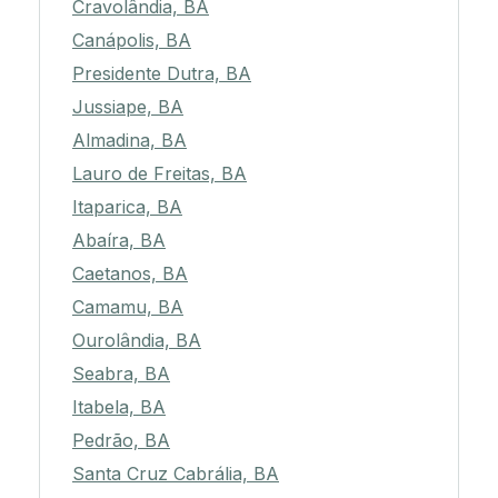
Cravolândia, BA
Canápolis, BA
Presidente Dutra, BA
Jussiape, BA
Almadina, BA
Lauro de Freitas, BA
Itaparica, BA
Abaíra, BA
Caetanos, BA
Camamu, BA
Ourolândia, BA
Seabra, BA
Itabela, BA
Pedrão, BA
Santa Cruz Cabrália, BA