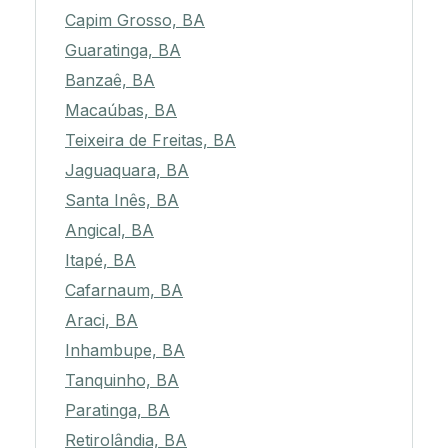
Capim Grosso, BA
Guaratinga, BA
Banzaê, BA
Macaúbas, BA
Teixeira de Freitas, BA
Jaguaquara, BA
Santa Inês, BA
Angical, BA
Itapé, BA
Cafarnaum, BA
Araci, BA
Inhambupe, BA
Tanquinho, BA
Paratinga, BA
Retirolândia, BA