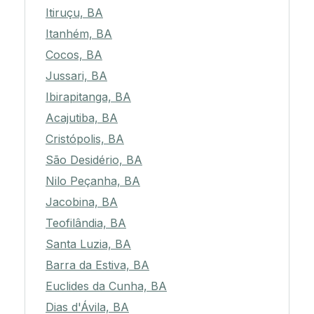
Itiruçu, BA
Itanhém, BA
Cocos, BA
Jussari, BA
Ibirapitanga, BA
Acajutiba, BA
Cristópolis, BA
São Desidério, BA
Nilo Peçanha, BA
Jacobina, BA
Teofilândia, BA
Santa Luzia, BA
Barra da Estiva, BA
Euclides da Cunha, BA
Dias d'Ávila, BA