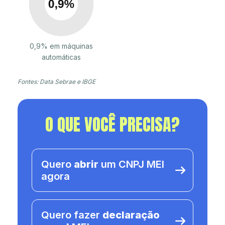
0,9% em máquinas
automáticas
Fontes: Data Sebrae e IBGE
O QUE VOCÊ PRECISA?
Quero
abrir
um CNPJ MEI
agora
Quero fazer
declaração