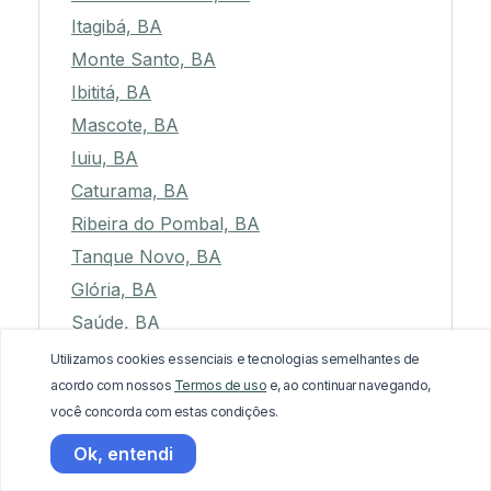
Itagibá, BA
Monte Santo, BA
Ibititá, BA
Mascote, BA
Iuiu, BA
Caturama, BA
Ribeira do Pombal, BA
Tanque Novo, BA
Glória, BA
Saúde, BA
São José do Jacuípe, BA
Utilizamos cookies essenciais e tecnologias semelhantes de
acordo com nossos
Termos de uso
e, ao continuar navegando,
Gentio do Ouro, BA
você concorda com estas condições.
João Dourado, BA
Ok, entendi
São Félix, BA
Souto Soares, BA