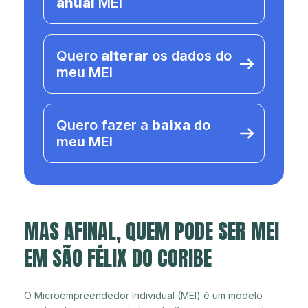
anual
MEI
Quero
alterar
os dados do
meu MEI
Quero fazer a
baixa
do
meu MEI
MAS AFINAL, QUEM PODE SER MEI
EM SÃO FÉLIX DO CORIBE
O Microempreendedor Individual (MEI) é um modelo