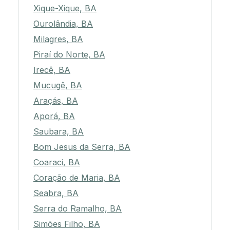
Xique-Xique, BA
Ourolândia, BA
Milagres, BA
Piraí do Norte, BA
Irecê, BA
Mucugê, BA
Araçás, BA
Aporá, BA
Saubara, BA
Bom Jesus da Serra, BA
Coaraci, BA
Coração de Maria, BA
Seabra, BA
Serra do Ramalho, BA
Simões Filho, BA