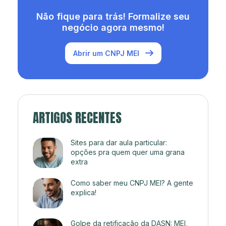
Não fique para trás! Formalize seu
negócio agora mesmo!
Abrir um CNPJ MEI
ARTIGOS RECENTES
Sites para dar aula particular:
opções pra quem quer uma grana
extra
Como saber meu CNPJ MEI? A gente
explica!
Golpe da retificação da DASN: MEI,