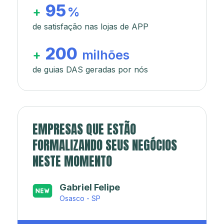
95
+
%
de satisfação nas lojas de APP
200
+
milhões
de guias DAS geradas por nós
EMPRESAS QUE ESTÃO
FORMALIZANDO SEUS NEGÓCIOS
NESTE MOMENTO
Japa’s açaí e sorveteria
Rio de Janeiro - RJ