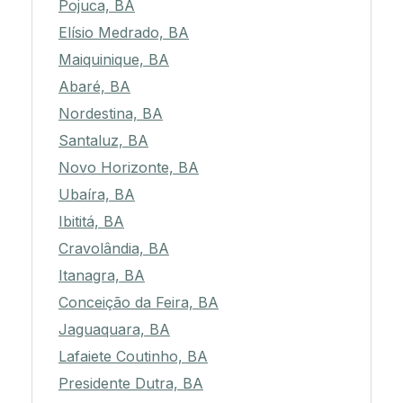
Pojuca, BA
Elísio Medrado, BA
Maiquinique, BA
Abaré, BA
Nordestina, BA
Santaluz, BA
Novo Horizonte, BA
Ubaíra, BA
Ibititá, BA
Cravolândia, BA
Itanagra, BA
Conceição da Feira, BA
Jaguaquara, BA
Lafaiete Coutinho, BA
Presidente Dutra, BA