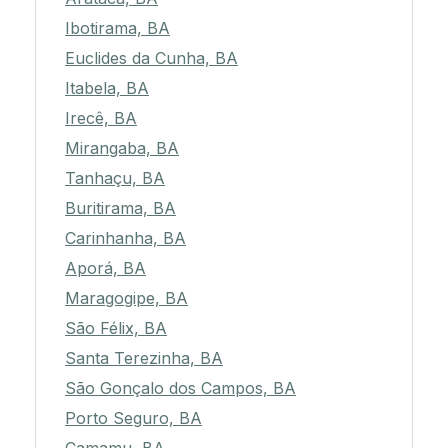
Ibotirama, BA
Euclides da Cunha, BA
Itabela, BA
Irecê, BA
Mirangaba, BA
Tanhaçu, BA
Buritirama, BA
Carinhanha, BA
Aporá, BA
Maragogipe, BA
São Félix, BA
Santa Terezinha, BA
São Gonçalo dos Campos, BA
Porto Seguro, BA