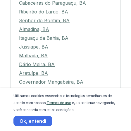
Cabaceiras do Paraguaçu, BA
Ribeirão do Largo, BA
Senhor do Bonfim, BA
Almadina, BA
Itaguaçu da Bahia, BA
Jussiape, BA
Malhada, BA
Dário Meira, BA
Aratuípe, BA
Governador Mangabeira, BA
Andorinha, BA
Utilizamos cookies essenciais e tecnologias semelhantes de
Condeúba, BA
acordo com nossos
Termos de uso
e, ao continuar navegando,
Santo Antônio de Jesus, BA
você concorda com estas condições.
Nilo Peçanha, BA
Ok, entendi
Boa Vista do Tupim, BA