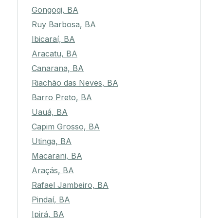
Gongogi, BA
Ruy Barbosa, BA
Ibicaraí, BA
Aracatu, BA
Canarana, BA
Riachão das Neves, BA
Barro Preto, BA
Uauá, BA
Capim Grosso, BA
Utinga, BA
Macarani, BA
Araçás, BA
Rafael Jambeiro, BA
Pindaí, BA
Ipirá, BA