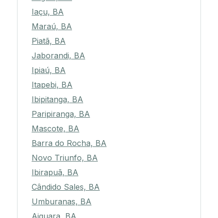
Iaçu, BA
Maraú, BA
Piatã, BA
Jaborandi, BA
Ipiaú, BA
Itapebi, BA
Ibipitanga, BA
Paripiranga, BA
Mascote, BA
Barra do Rocha, BA
Novo Triunfo, BA
Ibirapuã, BA
Cândido Sales, BA
Umburanas, BA
Aiquara, BA