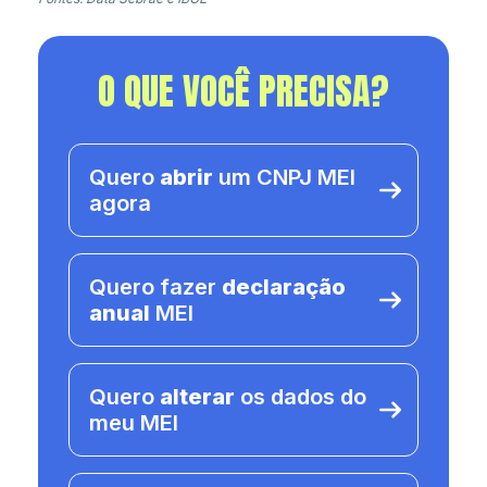
O QUE VOCÊ PRECISA?
Quero
abrir
um CNPJ MEI
agora
Quero fazer
declaração
anual
MEI
Quero
alterar
os dados do
meu MEI