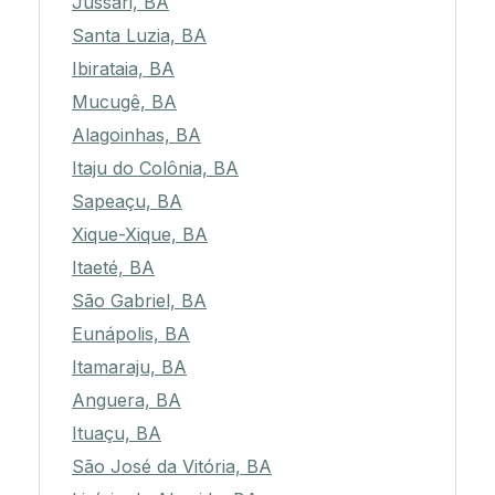
Jussari, BA
Santa Luzia, BA
Ibirataia, BA
Mucugê, BA
Alagoinhas, BA
Itaju do Colônia, BA
Sapeaçu, BA
Xique-Xique, BA
Itaeté, BA
São Gabriel, BA
Eunápolis, BA
Itamaraju, BA
Anguera, BA
Ituaçu, BA
São José da Vitória, BA