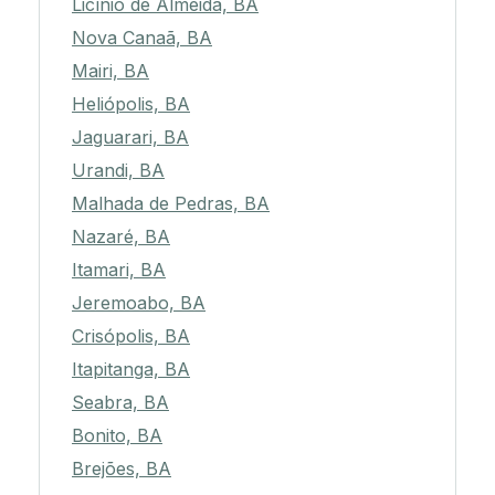
Licínio de Almeida, BA
Nova Canaã, BA
Mairi, BA
Heliópolis, BA
Jaguarari, BA
Urandi, BA
Malhada de Pedras, BA
Nazaré, BA
Itamari, BA
Jeremoabo, BA
Crisópolis, BA
Itapitanga, BA
Seabra, BA
Bonito, BA
Brejões, BA