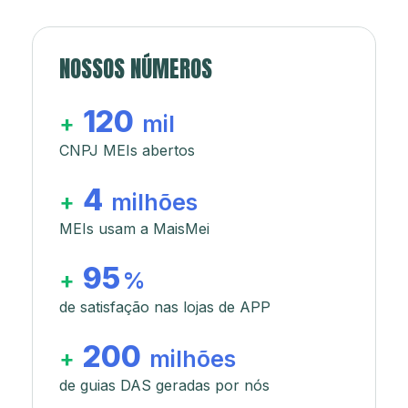
NOSSOS NÚMEROS
120
+
mil
CNPJ MEIs abertos
4
+
milhões
MEIs usam a MaisMei
95
+
%
de satisfação nas lojas de APP
200
+
milhões
de guias DAS geradas por nós