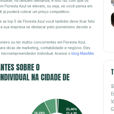
itividade, há também demanda, e isso faz com que os
em Floresta Azul se elevem, ou seja, se você pensa em
ocê já poderá cobrar um preço competitivo.
e as top 5 de Floresta Azul você também deve ficar feliz
a sua empresa se destacar pelo pioneirismo devido a
neiro ou ter muitos concorrentes em Floresta Azul,
ra dicas de marketing, contabilidade e negócio. Eles
, microempreendedor individual. Acesse o
blog MaisMei
.
NTES SOBRE O
T
DIVIDUAL NA CIDADE DE
S
F
V
C