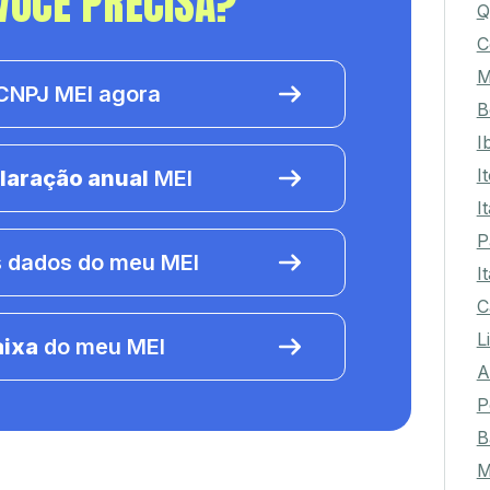
VOCÊ PRECISA?
Q
C
M
NPJ MEI agora
B
I
I
laração anual
MEI
I
P
 dados do meu MEI
I
C
L
aixa
do meu MEI
A
P
B
M