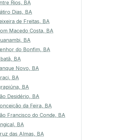
ntre Rios, BA
átiro Dias, BA
eixeira de Freitas, BA
om Macedo Costa, BA
uanambi, BA
enhor do Bonfim, BA
batã, BA
anque Novo, BA
raci, BA
grapiúna, BA
ão Desidério, BA
onceição da Feira, BA
ão Francisco do Conde, BA
ngical, BA
ruz das Almas, BA