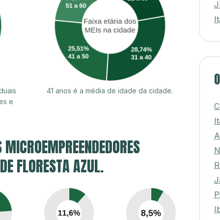
J
I
O
duais
41 anos é a média de idade da cidade.
es e
C
I
A
S MICROEMPREENDEDORES
N
 DE FLORESTA AZUL.
R
J
P
I