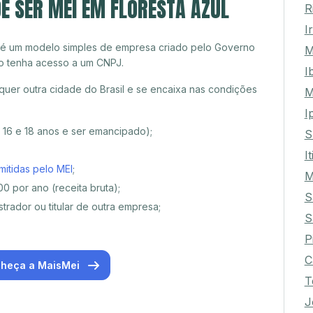
E SER MEI EM FLORESTA AZUL
R
I
 é um modelo simples de empresa criado pelo Governo
M
o tenha acesso a um CNPJ.
I
quer outra cidade do Brasil e se encaixa nas condições
M
I
e 16 e 18 anos e ser emancipado);
S
I
mitidas pelo MEI
;
M
0 por ano (receita bruta);
S
trador ou titular de outra empresa;
S
P
C
heça a MaisMei
T
J