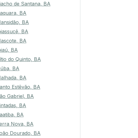
iacho de Santana, BA
raquara, BA
ansidão, BA
biassucê, BA
ascote, BA
piaú, BA
ítio do Quinto, BA
tiúba, BA
alhada, BA
anto Estêvão, BA
ão Gabriel, BA
intadas, BA
aatiba, BA
erra Nova, BA
oão Dourado, BA