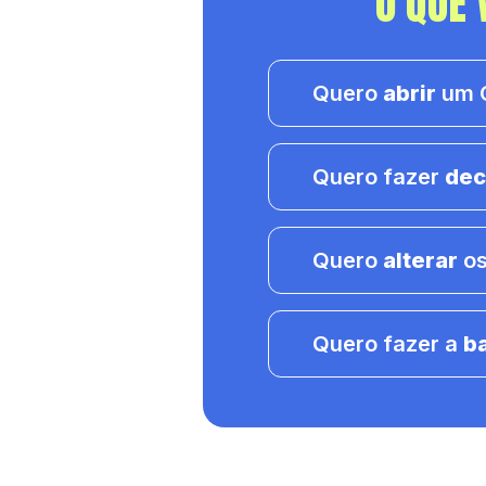
O QUE 
Quero
abrir
um C
Quero fazer
dec
Quero
alterar
os
Quero fazer a
b