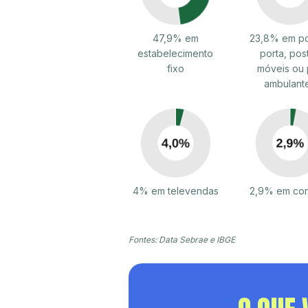
47,9% em
23,8% em po
estabelecimento
porta, pos
fixo
móveis ou 
ambulant
4% em televendas
2,9% em cor
Fontes: Data Sebrae e IBGE