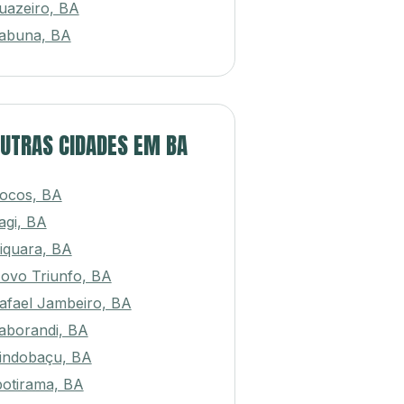
uazeiro, BA
tabuna, BA
UTRAS CIDADES EM BA
ocos, BA
tagi, BA
iquara, BA
ovo Triunfo, BA
afael Jambeiro, BA
aborandi, BA
indobaçu, BA
botirama, BA