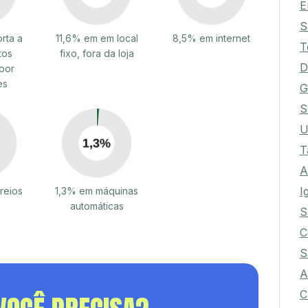
E
S
rta a
11,6% em em local
8,5% em internet
T
tos
fixo, fora da loja
D
por
es
G
S
U
T
A
I
reios
1,3% em máquinas
automáticas
S
C
S
A
C