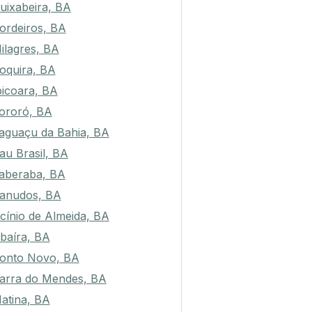
uixabeira, BA
ordeiros, BA
ilagres, BA
oquira, BA
bicoara, BA
tororó, BA
taguaçu da Bahia, BA
au Brasil, BA
taberaba, BA
anudos, BA
icínio de Almeida, BA
baíra, BA
onto Novo, BA
arra do Mendes, BA
atina, BA