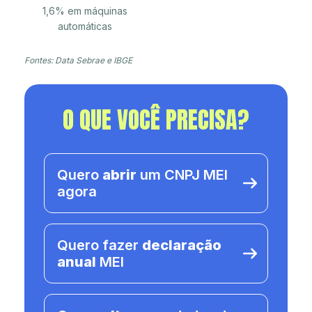
1,6% em máquinas
automáticas
Fontes: Data Sebrae e IBGE
O QUE VOCÊ PRECISA?
Quero
abrir
um CNPJ MEI
agora
Quero fazer
declaração
anual
MEI