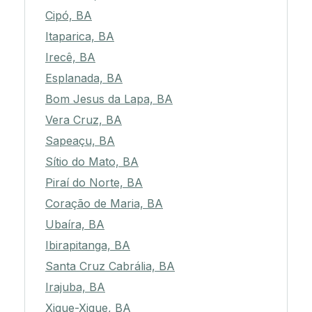
Cipó, BA
Itaparica, BA
Irecê, BA
Esplanada, BA
Bom Jesus da Lapa, BA
Vera Cruz, BA
Sapeaçu, BA
Sítio do Mato, BA
Piraí do Norte, BA
Coração de Maria, BA
Ubaíra, BA
Ibirapitanga, BA
Santa Cruz Cabrália, BA
Irajuba, BA
Xique-Xique, BA