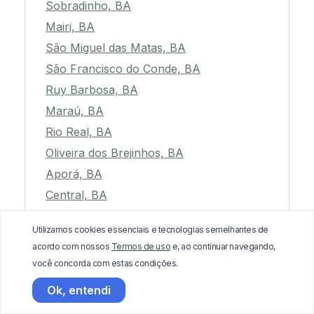
Sobradinho, BA
Mairi, BA
São Miguel das Matas, BA
São Francisco do Conde, BA
Ruy Barbosa, BA
Maraú, BA
Rio Real, BA
Oliveira dos Brejinhos, BA
Aporá, BA
Central, BA
Laje, BA
Utilizamos cookies essenciais e tecnologias semelhantes de
Ibiassucê, BA
acordo com nossos
Termos de uso
e, ao continuar navegando,
Jaguarari, BA
você concorda com estas condições.
Ichu, BA
Ok, entendi
Paulo Afonso, BA