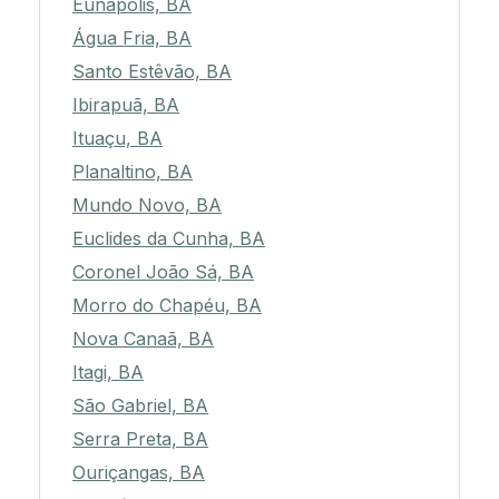
Eunápolis, BA
Água Fria, BA
Santo Estêvão, BA
Ibirapuã, BA
Ituaçu, BA
Planaltino, BA
Mundo Novo, BA
Euclides da Cunha, BA
Coronel João Sá, BA
Morro do Chapéu, BA
Nova Canaã, BA
Itagi, BA
São Gabriel, BA
Serra Preta, BA
Ouriçangas, BA