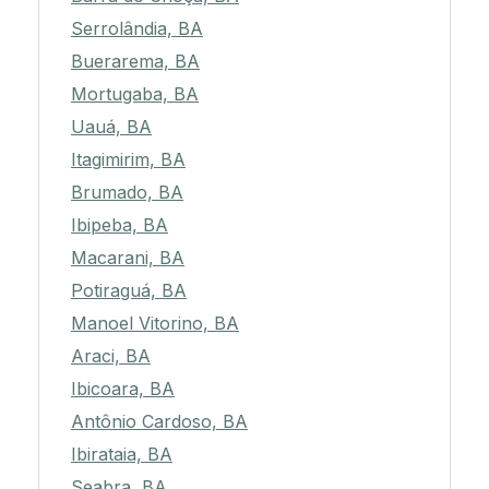
Serrolândia, BA
Buerarema, BA
Mortugaba, BA
Uauá, BA
Itagimirim, BA
Brumado, BA
Ibipeba, BA
Macarani, BA
Potiraguá, BA
Manoel Vitorino, BA
Araci, BA
Ibicoara, BA
Antônio Cardoso, BA
Ibirataia, BA
Seabra, BA