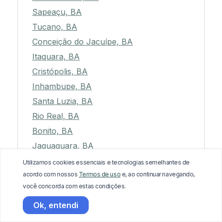
Sapeaçu, BA
Tucano, BA
Conceição do Jacuípe, BA
Itaquara, BA
Cristópolis, BA
Inhambupe, BA
Santa Luzia, BA
Rio Real, BA
Bonito, BA
Jaguaquara, BA
Salinas da Margarida, BA
Utilizamos cookies essenciais e tecnologias semelhantes de
acordo com nossos
Termos de uso
e, ao continuar navegando,
Cafarnaum, BA
você concorda com estas condições.
Coração de Maria, BA
Ok, entendi
Barreiras, BA
Dom Basílio, BA