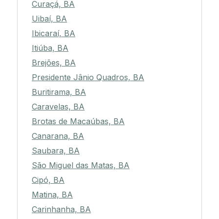
Curaçá, BA
Uibaí, BA
Ibicaraí, BA
Itiúba, BA
Brejões, BA
Presidente Jânio Quadros, BA
Buritirama, BA
Caravelas, BA
Brotas de Macaúbas, BA
Canarana, BA
Saubara, BA
São Miguel das Matas, BA
Cipó, BA
Matina, BA
Carinhanha, BA