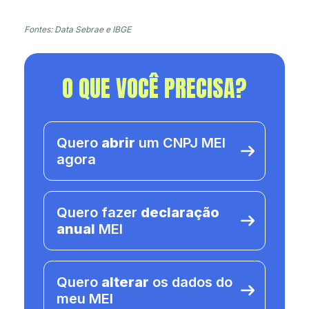
Fontes: Data Sebrae e IBGE
O QUE VOCÊ PRECISA?
Quero
abrir
um CNPJ MEI
agora
Quero fazer
declaração
anual
MEI
Quero
alterar
os dados do
meu MEI