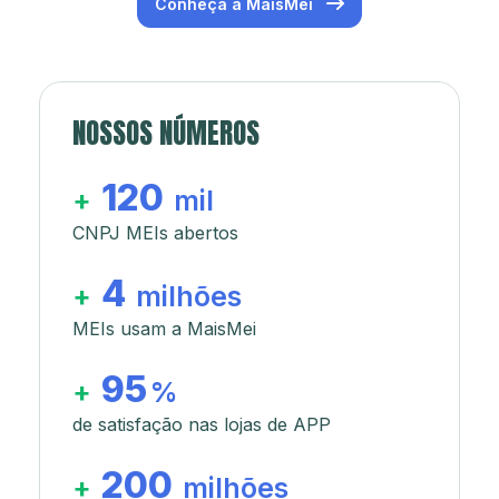
Conheça a MaisMei
NOSSOS NÚMEROS
120
+
mil
CNPJ MEIs abertos
4
+
milhões
MEIs usam a MaisMei
95
+
%
de satisfação nas lojas de APP
200
+
milhões