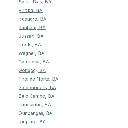
Sátiro Dias, BA
Piritiba, BA
Iraquara, BA
Itanhém, BA
Jussari, BA
Prado, BA
Wagner, BA
Caturama, BA
Gongogi, BA
Piraí do Norte, BA
Santanópolis, BA
Belo Campo, BA
Tanquinho, BA
Ouriçangas, BA
Ipupiara, BA