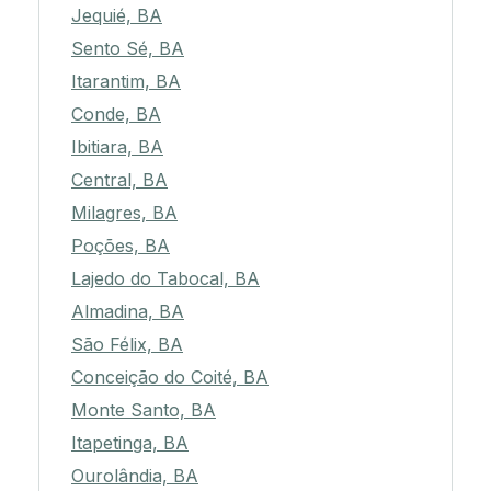
Jequié, BA
Sento Sé, BA
Itarantim, BA
Conde, BA
Ibitiara, BA
Central, BA
Milagres, BA
Poções, BA
Lajedo do Tabocal, BA
Almadina, BA
São Félix, BA
Conceição do Coité, BA
Monte Santo, BA
Itapetinga, BA
Ourolândia, BA