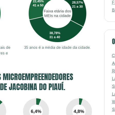
F
B
O
ais de
35 anos é a média de idade da cidade.
res e
C
A
R
S MICROEMPREENDEDORES
L
 DE JACOBINA DO PIAUÍ.
S
L
W
S