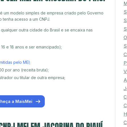
M
S
 é um modelo simples de empresa criado pelo Governo
o tenha acesso a um CNPJ.
S
S
qualquer outra cidade do Brasil e se encaixa nas
O
S
e 16 e 18 anos e ser emancipado);
C
mitidas pelo MEI
;
P
0 por ano (receita bruta);
V
trador ou titular de outra empresa;
A
J
C
heça a MaisMei
C
H
C
 CNPJ MEI EM JACOBINA DO PIAUÍ