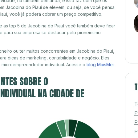
itividade, há também demanda, e isso faz com que os
em Jacobina do Piauí se elevem, ou seja, se você pensa
iauí, você já poderá cobrar um preço competitivo.
re as top 5 de Jacobina do Piauí você também deve ficar
de para sua empresa se destacar pelo pioneirismo
neiro ou ter muitos concorrentes em Jacobina do Piauí,
ra dicas de marketing, contabilidade e negócio. Eles
, microempreendedor individual. Acesse o
blog MaisMei
.
NTES SOBRE O
T
DIVIDUAL NA CIDADE DE
T
P
P
Pi