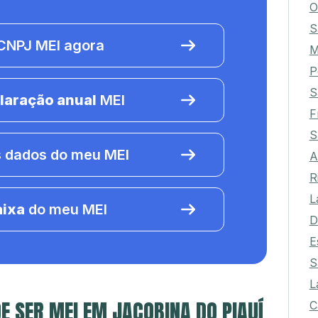
O
S
NPJ MEI agora
M
P
S
laração anual
MEI
F
S
 dados do meu MEI
A
R
L
aixa
do meu MEI
D
E
S
L
E SER MEI EM JACOBINA DO PIAUÍ
C