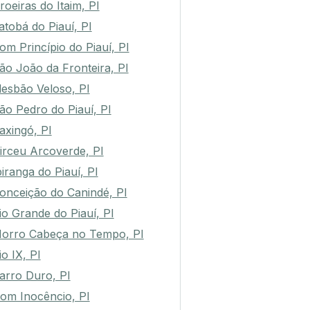
roeiras do Itaim, PI
atobá do Piauí, PI
om Princípio do Piauí, PI
ão João da Fronteira, PI
lesbão Veloso, PI
ão Pedro do Piauí, PI
axingó, PI
irceu Arcoverde, PI
piranga do Piauí, PI
onceição do Canindé, PI
io Grande do Piauí, PI
orro Cabeça no Tempo, PI
io IX, PI
arro Duro, PI
om Inocêncio, PI