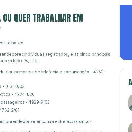
A OU QUER TRABALHAR EM
?
om, olha só:
ndedores individuais registrados, e as cinco principais
preendedores, são:
 de equipamentos de telefonia e comunicação - 4752-
A
 - 0161-0/03
óptica - 4774-1/00
e passageiros - 4929-9/02
 4782-2/01
croempreendedor se encontra entre essas cinco?