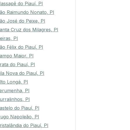
assapê do Piauí, PI
ão Raimundo Nonato, PI
ão José do Peixe, PI
anta Cruz dos Milagres, PI
eiras, PI
ão Félix do Piauí, PI
ampo Maior, PI
rata do Piauí, PI
ila Nova do Piauí, PI
lto Longá, PI
erumenha, PI
urralinhos, PI
astelo do Piauí, PI
ugo Napoleão, PI
ristalândia do Piauí, PI