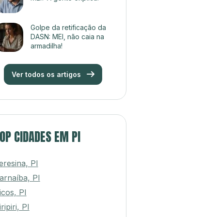
Golpe da retificação da
DASN: MEI, não caia na
armadilha!
Ver todos os artigos
OP CIDADES EM PI
eresina, PI
arnaíba, PI
icos, PI
ripiri, PI