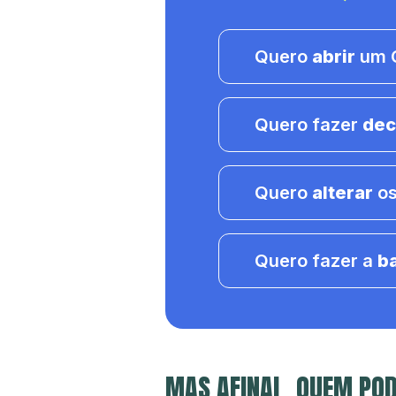
Quero
abrir
um C
Quero fazer
dec
Quero
alterar
os
Quero fazer a
b
MAS AFINAL, QUEM POD