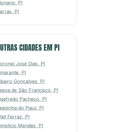
loriano, PI
arras, PI
UTRAS CIDADES EM PI
oronel José Dias, PI
marante, PI
ibeiro Gonçalves, PI
agoa de São Francisco, PI
igefredo Pacheco, PI
agoinha do Piauí, PI
all Ferraz, PI
implício Mendes, PI