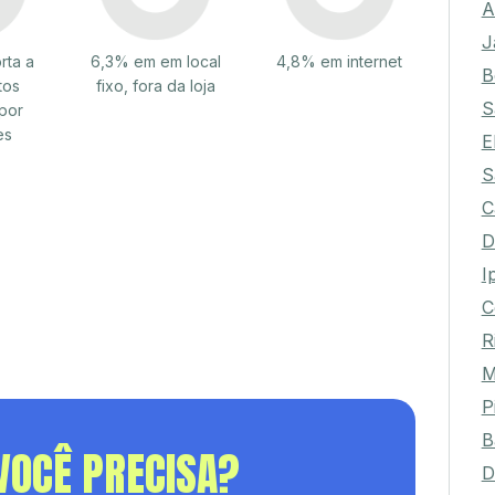
A
J
rta a
6,3% em em local
4,8% em internet
B
tos
fixo, fora da loja
S
por
es
E
S
C
D
I
C
R
M
P
B
VOCÊ PRECISA?
D