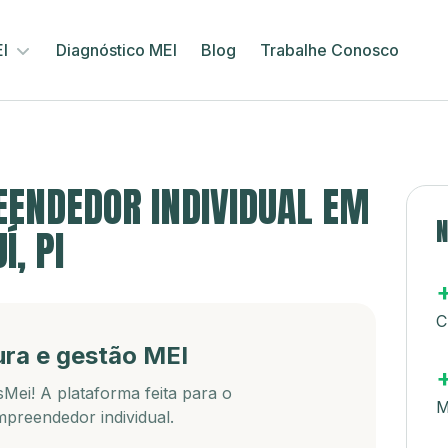
EI
Diagnóstico MEI
Blog
Trabalhe Conosco
ENDEDOR INDIVIDUAL EM
N
Í, PI
C
ura e gestão MEI
Mei! A plataforma feita para o
M
preendedor individual.