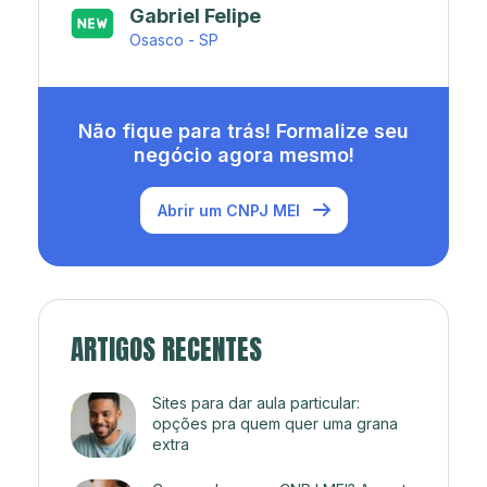
Japa’s açaí e sorveteria
Rio de Janeiro - RJ
Não fique para trás! Formalize seu
negócio agora mesmo!
Abrir um CNPJ MEI
ARTIGOS RECENTES
Sites para dar aula particular:
opções pra quem quer uma grana
extra