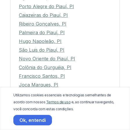
Porto Alegre do Piauí, PI
Cajazeiras do Piauí, PI
Ribeiro Gonçalves, PI
Palmeira do Piauí, PI
Hugo Napoleão, PI
São Luis do Piauí, PI
Novo Oriente do Piauí, PI
Colônia do Gurguéia, PI
Francisco Santos, PI
Joca Marques, PI
Madeiro, PI
Utilizamos cookies essenciais e tecnologias semelhantes de
Sebastião Leal, PI
acordo com nossos
Termos de uso
e, ao continuar navegando,
você concorda com estas condições.
Morro do Chapéu do Piauí, PI
Matias Olímpio, PI
Ok, entendi
Campo Largo do Piauí, PI