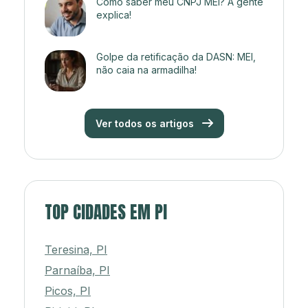
Como saber meu CNPJ MEI? A gente
explica!
Golpe da retificação da DASN: MEI,
não caia na armadilha!
Ver todos os artigos
TOP CIDADES EM PI
Teresina, PI
Parnaíba, PI
Picos, PI