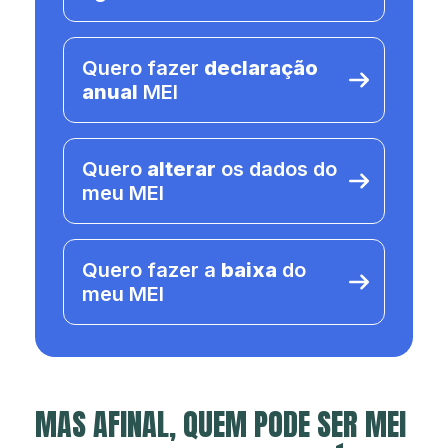
Quero fazer
declaração
anual
MEI
Quero
alterar
os dados do
meu MEI
Quero fazer a
baixa
do
meu MEI
MAS AFINAL, QUEM PODE SER MEI