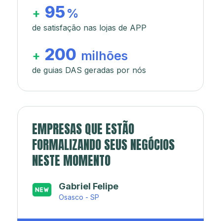
95
+
%
de satisfação nas lojas de APP
200
+
milhões
de guias DAS geradas por nós
EMPRESAS QUE ESTÃO
FORMALIZANDO SEUS NEGÓCIOS
NESTE MOMENTO
Gabriel Felipe
Japa’s açaí e sorveteria
Osasco - SP
Rio de Janeiro - RJ