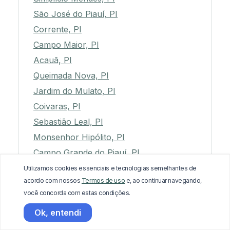
São José do Piauí, PI
Corrente, PI
Campo Maior, PI
Acauã, PI
Queimada Nova, PI
Jardim do Mulato, PI
Coivaras, PI
Sebastião Leal, PI
Monsenhor Hipólito, PI
Campo Grande do Piauí, PI
Barra D'Alcântara, PI
Utilizamos cookies essenciais e tecnologias semelhantes de
acordo com nossos
Termos de uso
e, ao continuar navegando,
Francisco Ayres, PI
você concorda com estas condições.
Luís Correia, PI
Ok, entendi
Bocaina, PI
Esperantina, PI