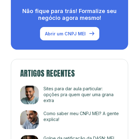
Não fique para trás! Formalize seu
negócio agora mesmo!
Abrir um CNPJ MEI
ARTIGOS RECENTES
Sites para dar aula particular:
opções pra quem quer uma grana
extra
Como saber meu CNPJ MEI? A gente
explica!
Golpe da retificação da DASN: MEI,