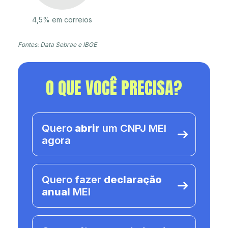
4,5% em correios
Fontes: Data Sebrae e IBGE
O QUE VOCÊ PRECISA?
Quero
abrir
um CNPJ MEI
agora
Quero fazer
declaração
anual
MEI