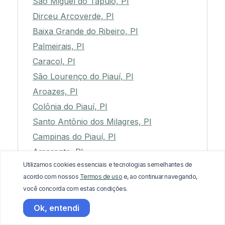
São Miguel do Tapuio, PI
Dirceu Arcoverde, PI
Baixa Grande do Ribeiro, PI
Palmeirais, PI
Caracol, PI
São Lourenço do Piauí, PI
Aroazes, PI
Colônia do Piauí, PI
Santo Antônio dos Milagres, PI
Campinas do Piauí, PI
Amarante, PI
Utilizamos cookies essenciais e tecnologias semelhantes de
Domingos Mourão, PI
acordo com nossos
Termos de uso
e, ao continuar navegando,
Floresta do Piauí, PI
você concorda com estas condições.
Passagem Franca do Piauí, PI
Ok, entendi
São João da Serra, PI