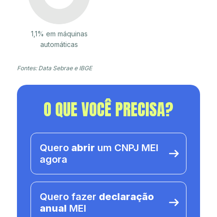
1,1% em máquinas
automáticas
Fontes: Data Sebrae e IBGE
O QUE VOCÊ PRECISA?
Quero
abrir
um CNPJ MEI
agora
Quero fazer
declaração
anual
MEI