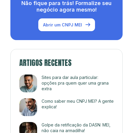
Não fique para trás! Formalize seu
negócio agora mesmo!
Abrir um CNPJ MEI
ARTIGOS RECENTES
Sites para dar aula particular:
opções pra quem quer uma grana
extra
Como saber meu CNPJ MEI? A gente
explica!
Golpe da retificação da DASN: MEI,
não caia na armadilha!