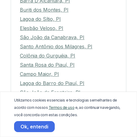
Barra D'Alcântara, PI
Buriti dos Montes, PI
Lagoa do Sítio, PI
Elesbão Veloso, PI
São João da Canabrava, PI
Santo Antônio dos Milagres, PI
Colônia do Gurguéia, PI
Santa Rosa do Piauí, PI
Campo Maior, PI
Lagoa do Barro do Piauí, PI
São João da Fronteira, PI
Utilizamos cookies essenciais e tecnologias semelhantes de
Alegrete do Piauí, PI
acordo com nossos
Termos de uso
e, ao continuar navegando,
Inhuma, PI
você concorda com estas condições.
Várzea Branca, PI
Ok, entendi
Pau D'Arco do Piauí, PI