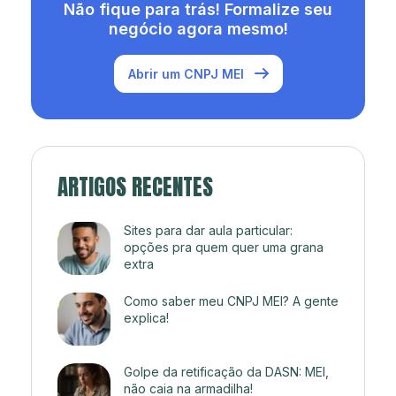
Não fique para trás! Formalize seu
negócio agora mesmo!
Abrir um CNPJ MEI
ARTIGOS RECENTES
Sites para dar aula particular:
opções pra quem quer uma grana
extra
Como saber meu CNPJ MEI? A gente
explica!
Golpe da retificação da DASN: MEI,
não caia na armadilha!