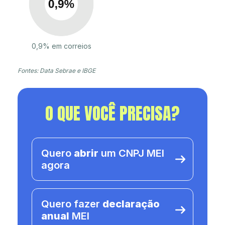
0,9% em correios
Fontes: Data Sebrae e IBGE
O QUE VOCÊ PRECISA?
Quero
abrir
um CNPJ MEI
agora
Quero fazer
declaração
anual
MEI