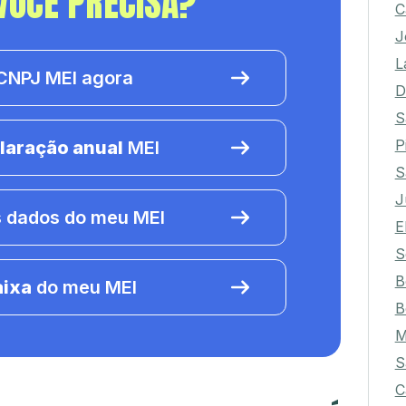
VOCÊ PRECISA?
C
J
L
NPJ MEI agora
D
S
P
laração anual
MEI
S
J
 dados do meu MEI
E
S
B
aixa
do meu MEI
B
M
S
C