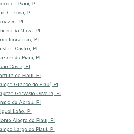
atos do Piauí, PI
uís Correia, PI
roazes, PI
ueimada Nova, PI
om Inocêncio, PI
ristino Castro, PI
azaré do Piauí, PI
oão Costa, PI
artura do Piauí, PI
ampo Grande do Piauí, PI
apitão Gervásio Oliveira, PI
nísio de Abreu, PI
iguel Leão, PI
onte Alegre do Piauí, PI
ampo Largo do Piauí, PI