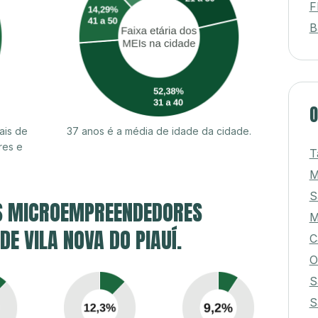
F
B
O
ais de
37 anos é a média de idade da cidade.
res e
T
M
S
S MICROEMPREENDEDORES
M
DE VILA NOVA DO PIAUÍ.
C
O
S
S