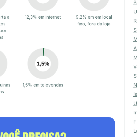
B
U
rta a
12,3% em internet
9,2% em em local
R
tos
fixo, fora da loja
S
por
es
M
A
M
V
S
N
uinas
1,5% em televendas
as
I
U
I
F
L