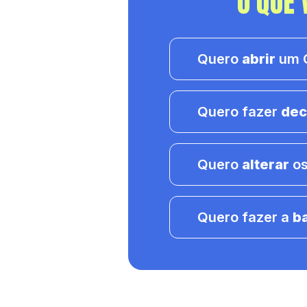
O QUE 
Quero
abrir
um C
Quero fazer
dec
Quero
alterar
os
Quero fazer a
b