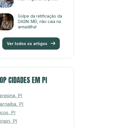
Golpe da retificação da
DASN: MEI, não caia na
armadilha!
Ver todos os artigos
OP CIDADES EM PI
eresina, PI
arnaíba, PI
icos, PI
ripiri, PI