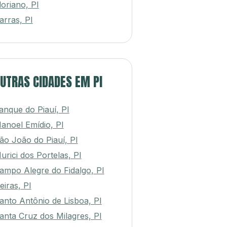
loriano, PI
arras, PI
UTRAS CIDADES EM PI
anque do Piauí, PI
anoel Emídio, PI
ão João do Piauí, PI
urici dos Portelas, PI
ampo Alegre do Fidalgo, PI
eiras, PI
anto Antônio de Lisboa, PI
anta Cruz dos Milagres, PI