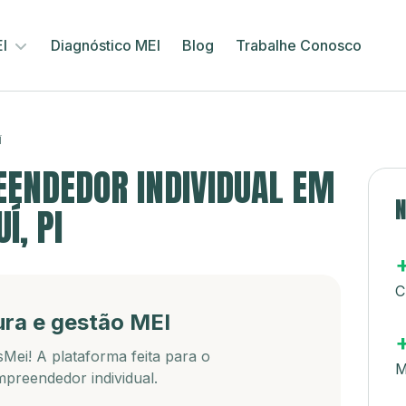
EI
Diagnóstico MEI
Blog
Trabalhe Conosco
Í
ENDEDOR INDIVIDUAL EM
N
Í, PI
C
ura e gestão MEI
Mei! A plataforma feita para o
M
preendedor individual.