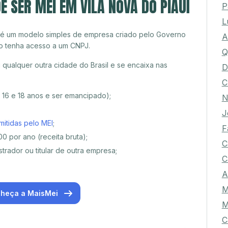
E SER MEI EM VILA NOVA DO PIAUÍ
P
L
 é um modelo simples de empresa criado pelo Governo
A
o tenha acesso a um CNPJ.
Q
qualquer outra cidade do Brasil e se encaixa nas
D
C
e 16 e 18 anos e ser emancipado);
N
J
mitidas pelo MEI
;
F
0 por ano (receita bruta);
C
trador ou titular de outra empresa;
C
A
M
heça a MaisMei
M
C