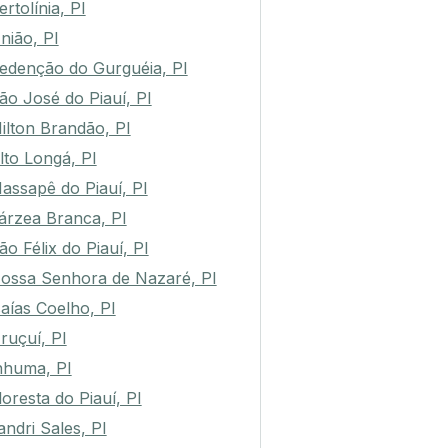
ertolínia, PI
nião, PI
edenção do Gurguéia, PI
ão José do Piauí, PI
ilton Brandão, PI
lto Longá, PI
assapê do Piauí, PI
árzea Branca, PI
ão Félix do Piauí, PI
ossa Senhora de Nazaré, PI
saías Coelho, PI
ruçuí, PI
nhuma, PI
loresta do Piauí, PI
andri Sales, PI