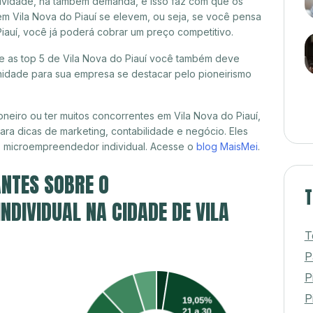
itividade, há também demanda, e isso faz com que os
em Vila Nova do Piauí se elevem, ou seja, se você pensa
Piauí, você já poderá cobrar um preço competitivo.
re as top 5 de Vila Nova do Piauí você também deve
unidade para sua empresa se destacar pelo pioneirismo
neiro ou ter muitos concorrentes em Vila Nova do Piauí,
ra dicas de marketing, contabilidade e negócio. Eles
, microempreendedor individual. Acesse o
blog MaisMei
.
NTES SOBRE O
T
DIVIDUAL NA CIDADE DE VILA
T
P
P
Pi