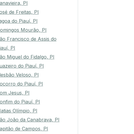
anavieira, PI
osé de Freitas, PI
agoa do Piauí, PI
omingos Mourão, PI
ão Francisco de Assis do
iauí, PI
ão Miguel do Fidalgo, PI
uazeiro do Piauí, PI
lesbão Veloso, PI
ocorro do Piauí, PI
om Jesus, PI
onfim do Piauí, PI
atias Olímpio, PI
ão João da Canabrava, PI
apitão de Campos, PI