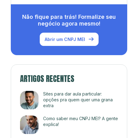
Não fique para trás! Formalize seu
negócio agora mesmo!
Abrir um CNPJ MEI
ARTIGOS RECENTES
Sites para dar aula particular:
opções pra quem quer uma grana
extra
Como saber meu CNPJ MEI? A gente
explica!