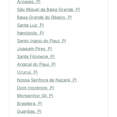
Aroazes, PI
São Miguel da Baixa Grande, PI
Baixa Grande do Ribeiro, PI
Santa Luz, PI
Itainópolis, PI
Santo Inácio do Piauí, PI
Joaquim Pires, PI
Santa Filomena, PI
Angical do Piauí, PI
Uruçuí, PI
Nossa Senhora de Nazaré, PI
Dom Inocêncio, PI
Monsenhor Gil, PI
Brasileira, PI
Guaribas, PI