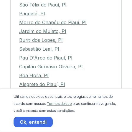
São Félix do Piauí, PI
Paquetá, PI
Morro do Chapéu do Piauí, PI
Jardim do Mulato, PI
Buriti dos Lopes, PI
Sebastião Leal, PI
Pau D'Arco do Piauí, PI
Capitão Gervásio Oliveira, PI
Boa Hora, PI
Alegrete do Piauí, PI
Água Branca, PI
Utilizamos cookies essenciais e tecnologias semelhantes de
Cocal dos Alves, PI
acordo com nossos
Termos de uso
e, ao continuar navegando,
Coivaras, PI
você concorda com estas condições.
Santana do Piauí, PI
Ok, entendi
Madeiro, PI