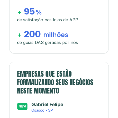
95
+
%
de satisfação nas lojas de APP
200
+
milhões
de guias DAS geradas por nós
EMPRESAS QUE ESTÃO
FORMALIZANDO SEUS NEGÓCIOS
NESTE MOMENTO
Japa’s açaí e sorveteria
Rio de Janeiro - RJ