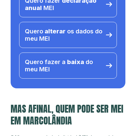
Quero fazer
declaração
anual
MEI
Quero
alterar
os dados do
meu MEI
Quero fazer a
baixa
do
meu MEI
MAS AFINAL, QUEM PODE SER MEI
EM MARCOLÂNDIA