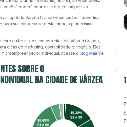
 em Várzea Grande se elevem, ou seja, se você pensa
e, você já poderá cobrar um preço competitivo.
tre as top 5 de Várzea Grande você também deve ficar
de para sua empresa se destacar pelo pioneirismo
oneiro ou ter muitos concorrentes em Várzea Grande,
ra dicas de marketing, contabilidade e negócio. Eles
, microempreendedor individual. Acesse o
blog MaisMei
.
NTES SOBRE O
DIVIDUAL NA CIDADE DE VÁRZEA
T
T
P
P
Pi