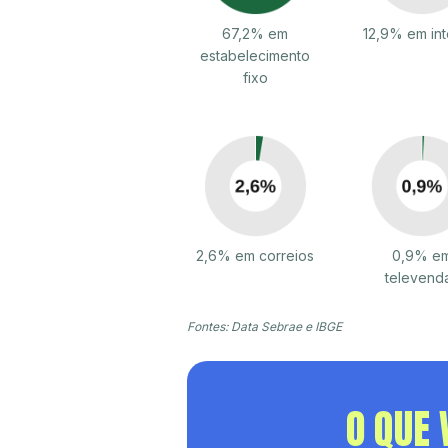
67,2% em
12,9% em int
estabelecimento
fixo
2,6% em correios
0,9% e
televend
Fontes: Data Sebrae e IBGE
O QUE 