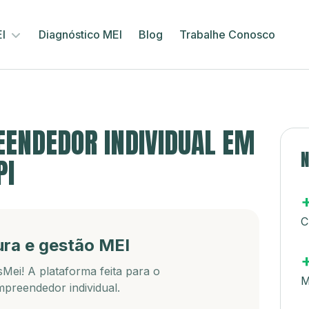
EI
Diagnóstico MEI
Blog
Trabalhe Conosco
ENDEDOR INDIVIDUAL EM
N
PI
C
ura e gestão MEI
Mei! A plataforma feita para o
M
preendedor individual.