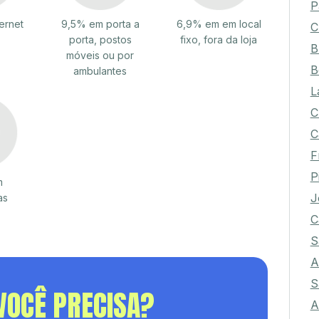
P
ernet
9,5% em porta a
6,9% em em local
C
porta, postos
fixo, fora da loja
B
móveis ou por
B
ambulantes
L
C
C
F
P
m
J
as
C
S
A
S
VOCÊ PRECISA?
A