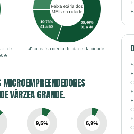
F
B
O
ais de
41 anos é a média de idade da cidade.
es e
S
B
S MICROEMPREENDEDORES
C
 DE VÁRZEA GRANDE.
S
P
C
B
C