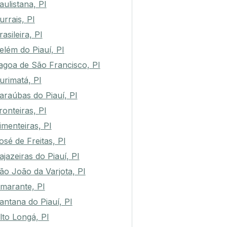
aulistana, PI
urrais, PI
rasileira, PI
elém do Piauí, PI
agoa de São Francisco, PI
urimatá, PI
araúbas do Piauí, PI
ronteiras, PI
imenteiras, PI
osé de Freitas, PI
ajazeiras do Piauí, PI
ão João da Varjota, PI
marante, PI
antana do Piauí, PI
lto Longá, PI