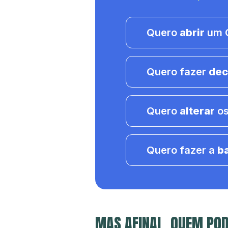
Quero
abrir
um C
Quero fazer
dec
Quero
alterar
os
Quero fazer a
b
MAS AFINAL, QUEM POD