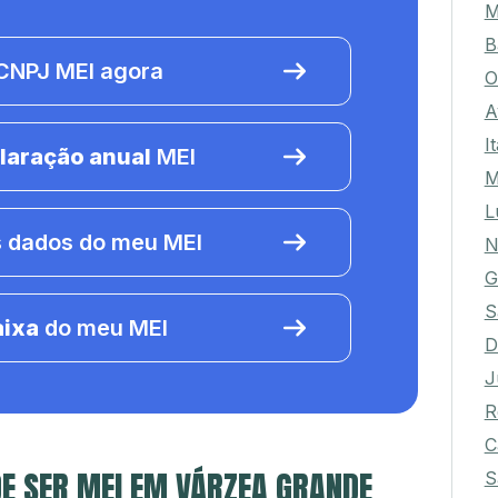
M
B
NPJ MEI agora
O
A
I
laração anual
MEI
M
L
 dados do meu MEI
N
G
S
aixa
do meu MEI
D
J
R
C
E SER MEI EM VÁRZEA GRANDE
S