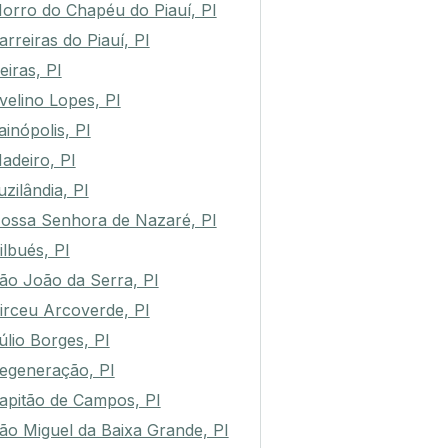
orro do Chapéu do Piauí, PI
arreiras do Piauí, PI
eiras, PI
velino Lopes, PI
tainópolis, PI
adeiro, PI
uzilândia, PI
ossa Senhora de Nazaré, PI
ilbués, PI
ão João da Serra, PI
irceu Arcoverde, PI
úlio Borges, PI
egeneração, PI
apitão de Campos, PI
ão Miguel da Baixa Grande, PI