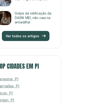
Golpe da retificação da
DASN: MEI, não caia na
armadilha!
Ver todos os artigos
OP CIDADES EM PI
eresina, PI
arnaíba, PI
icos, PI
ripiri, PI