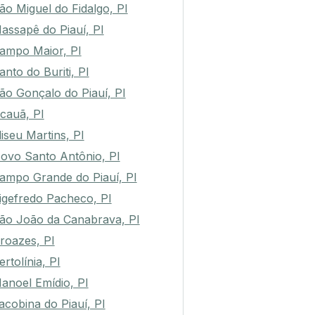
ão Miguel do Fidalgo, PI
assapê do Piauí, PI
ampo Maior, PI
anto do Buriti, PI
ão Gonçalo do Piauí, PI
cauã, PI
liseu Martins, PI
ovo Santo Antônio, PI
ampo Grande do Piauí, PI
igefredo Pacheco, PI
ão João da Canabrava, PI
roazes, PI
ertolínia, PI
anoel Emídio, PI
acobina do Piauí, PI