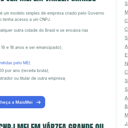
S
M
 é um modelo simples de empresa criado pelo Governo
o tenha acesso a um CNPJ.
C
C
quer outra cidade do Brasil e se encaixa nas
S
A
e 16 e 18 anos e ser emancipado);
E
mitidas pelo MEI
;
N
0 por ano (receita bruta);
C
trador ou titular de outra empresa;
S
S
A
heça a MaisMei
B
M
J
 CNPJ MEI EM VÁRZEA GRANDE OU