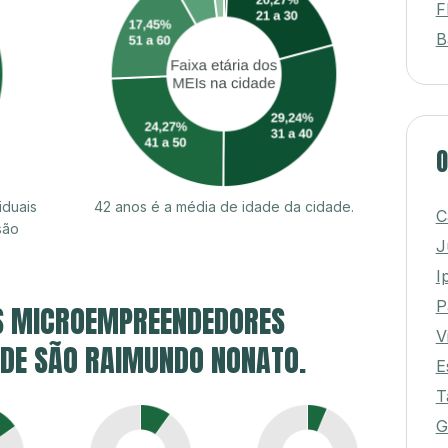
F
B
O
iduais
42 anos é a média de idade da cidade.
C
são
J
I
P
S MICROEMPREENDEDORES
V
E DE SÃO RAIMUNDO NONATO.
E
T
G