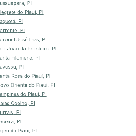
ussuapara, PI
legrete do Piauí, PI
aquetá, PI
orrente, PI
oronel José Dias, PI
ão João da Fronteira, PI
anta Filomena, PI
avussu, PI
anta Rosa do Piauí, PI
ovo Oriente do Piauí, PI
ampinas do Piauí, PI
saías Coelho, PI
urrais, PI
taueira, PI
ajeú do Piauí, PI