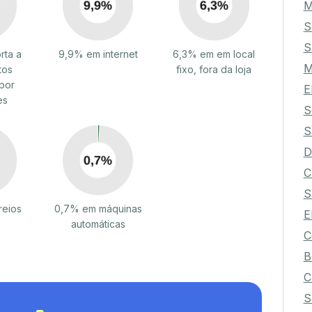
M
S
S
rta a
9,9% em internet
6,3% em em local
M
tos
fixo, fora da loja
por
E
es
S
S
D
C
S
reios
0,7% em máquinas
E
automáticas
C
B
C
S