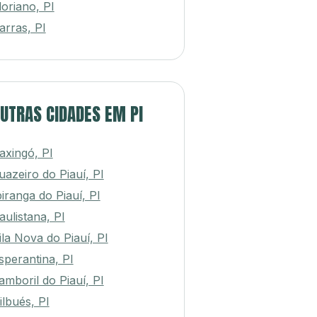
loriano, PI
arras, PI
UTRAS CIDADES EM PI
axingó, PI
uazeiro do Piauí, PI
piranga do Piauí, PI
aulistana, PI
ila Nova do Piauí, PI
sperantina, PI
amboril do Piauí, PI
ilbués, PI