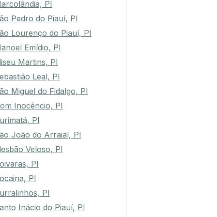
arcolândia, PI
ão Pedro do Piauí, PI
ão Lourenço do Piauí, PI
anoel Emídio, PI
liseu Martins, PI
ebastião Leal, PI
ão Miguel do Fidalgo, PI
om Inocêncio, PI
urimatá, PI
ão João do Arraial, PI
lesbão Veloso, PI
oivaras, PI
ocaina, PI
urralinhos, PI
anto Inácio do Piauí, PI