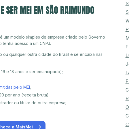
S
DE SER MEI EM SÃO RAIMUNDO
S
W
P
 é um modelo simples de empresa criado pelo Governo
M
o tenha acesso a um CNPJ.
F
ou qualquer outra cidade do Brasil e se encaixa nas
L
J
e 16 e 18 anos e ser emancipado);
L
F
mitidas pelo MEI
;
C
0 por ano (receita bruta);
R
trador ou titular de outra empresa;
O
C
C
heça a MaisMei