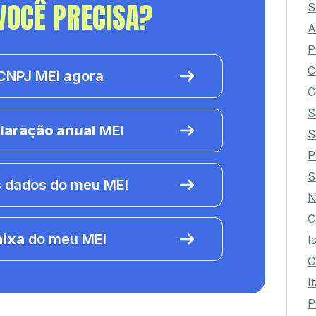
VOCÊ PRECISA?
S
A
P
C
NPJ MEI agora
C
S
laração anual
MEI
S
P
S
 dados do meu MEI
N
C
aixa
do meu MEI
I
C
I
P