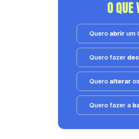
O QUE 
Quero
abrir
um C
Quero fazer
dec
Quero
alterar
os
Quero fazer a
b