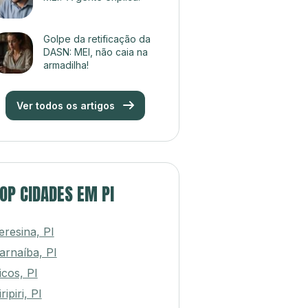
Golpe da retificação da
DASN: MEI, não caia na
armadilha!
Ver todos os artigos
OP CIDADES EM PI
eresina, PI
arnaíba, PI
icos, PI
ripiri, PI