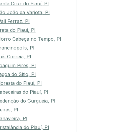
anta Cruz do Piauí, PI
ão João da Varjota, PI
all Ferraz, PI
rata do Piauí, PI
orro Cabeça no Tempo, PI
rancinópolis, PI
uís Correia, PI
oaquim Pires, PI
agoa do Sítio, PI
loresta do Piauí, PI
abeceiras do Piauí, PI
edenção do Gurguéia, PI
eiras, PI
anavieira, PI
ristalândia do Piauí, PI