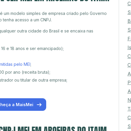
C
S
 é um modelo simples de empresa criado pelo Governo
o tenha acesso a um CNPJ.
B
S
ualquer outra cidade do Brasil e se encaixa nas
F
I
e 16 e 18 anos e ser emancipado);
C
mitidas pelo MEI
;
C
0 por ano (receita bruta);
A
trador ou titular de outra empresa;
P
A
N
heça a MaisMei
T
C
S
 CNPJ MEI EM AROEIRAS DO ITAIM