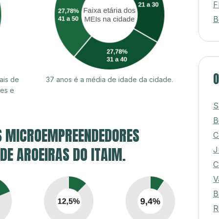
F
B
O
ais de
37 anos é a média de idade da cidade.
res e
S
B
S MICROEMPREENDEDORES
C
 DE AROEIRAS DO ITAIM.
J
C
V
B
R