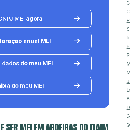
C
C
NPJ MEI agora
P
S
I
laração anual
MEI
B
R
 dados do meu MEI
M
M
J
aixa
do meu MEI
L
B
D
G
E SER MEI EM AROEIRAS DO ITAIM
Q