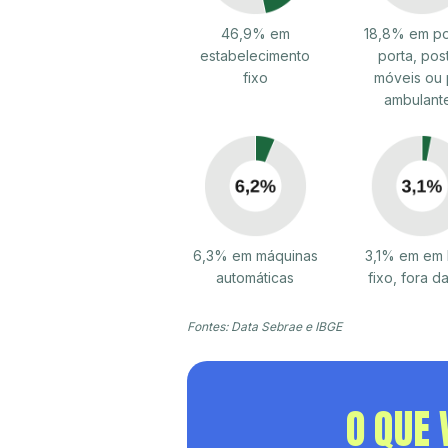
46,9% em
18,8% em po
estabelecimento
porta, pos
fixo
móveis ou 
ambulant
6,3% em máquinas
3,1% em em 
automáticas
fixo, fora da
Fontes: Data Sebrae e IBGE
O QUE 