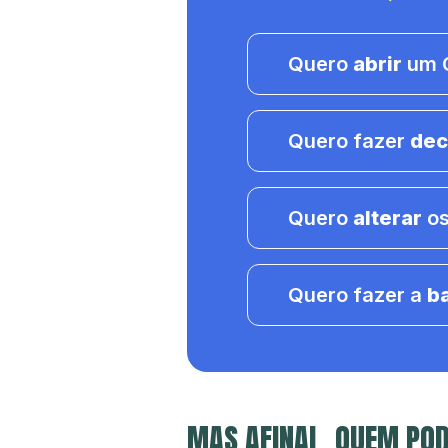
Quero
abrir
um C
Quero fazer
dec
Quero
alterar
os
Quero fazer a
b
MAS AFINAL, QUEM POD