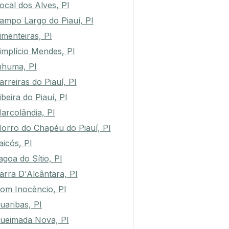
ocal dos Alves, PI
ampo Largo do Piauí, PI
imenteiras, PI
implício Mendes, PI
nhuma, PI
arreiras do Piauí, PI
ibeira do Piauí, PI
arcolândia, PI
orro do Chapéu do Piauí, PI
aicós, PI
agoa do Sítio, PI
arra D'Alcântara, PI
om Inocêncio, PI
uaribas, PI
ueimada Nova, PI