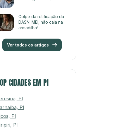
Golpe da retificação da
DASN: MEI, não caia na
armadilha!
Ver todos os artigos
OP CIDADES EM PI
eresina, PI
arnaíba, PI
icos, PI
ripiri, PI