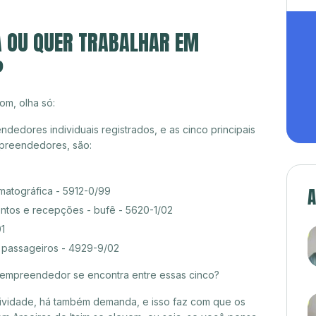
A OU QUER TRABALHAR EM
?
om, olha só:
ndedores individuais registrados, e as cinco principais
preendedores, são:
A
matográfica - 5912-0/99
ntos e recepções - bufê - 5620-1/02
01
e passageiros - 4929-9/02
croempreendedor se encontra entre essas cinco?
itividade, há também demanda, e isso faz com que os