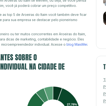
m Aroeiras do Itaim se elevem, ou seja, se você pensa
taim, você já poderá cobrar um preço competitivo.
re as top 5 de Aroeiras do Itaim você também deve ficar
de para sua empresa se destacar pelo pioneirismo
eiro ou ter muitos concorrentes em Aroeiras do Itaim,
ra dicas de marketing, contabilidade e negócio. Eles
, microempreendedor individual. Acesse o
blog MaisMei
.
NTES SOBRE O
DIVIDUAL NA CIDADE DE
T
T
P
P
Pi