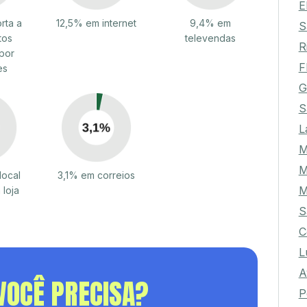
E
rta a
12,5% em internet
9,4% em
S
tos
televendas
R
por
F
es
G
S
L
M
M
local
3,1% em correios
M
 loja
S
C
L
A
VOCÊ PRECISA?
P