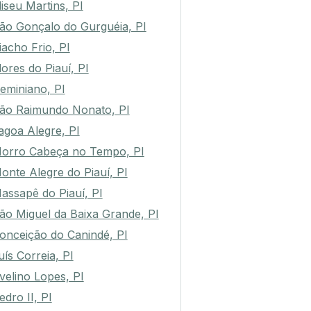
liseu Martins, PI
ão Gonçalo do Gurguéia, PI
iacho Frio, PI
lores do Piauí, PI
eminiano, PI
ão Raimundo Nonato, PI
agoa Alegre, PI
orro Cabeça no Tempo, PI
onte Alegre do Piauí, PI
assapê do Piauí, PI
ão Miguel da Baixa Grande, PI
onceição do Canindé, PI
uís Correia, PI
velino Lopes, PI
edro II, PI