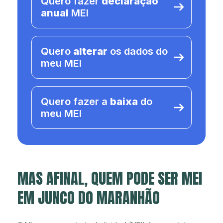
Quero fazer
declaração
anual
MEI
Quero
alterar
os dados do
meu MEI
Quero fazer a
baixa
do
meu MEI
MAS AFINAL, QUEM PODE SER MEI
EM JUNCO DO MARANHÃO