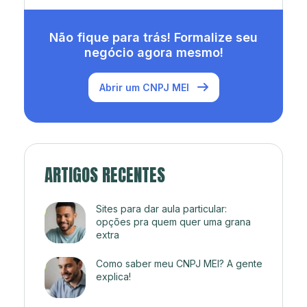
Não fique para trás! Formalize seu
negócio agora mesmo!
Abrir um CNPJ MEI
ARTIGOS RECENTES
Sites para dar aula particular:
opções pra quem quer uma grana
extra
Como saber meu CNPJ MEI? A gente
explica!