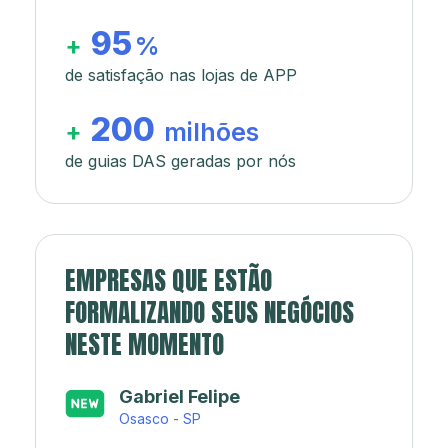
95
+
%
de satisfação nas lojas de APP
200
+
milhões
de guias DAS geradas por nós
EMPRESAS QUE ESTÃO
FORMALIZANDO SEUS NEGÓCIOS
NESTE MOMENTO
Japa’s açaí e sorveteria
Rio de Janeiro - RJ