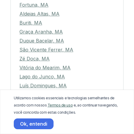
Fortuna, MA
Aldeias Altas, MA
Buriti, MA
Graça Aranha, MA
Duque Bacelar, MA
São Vicente Ferrer, MA
Zé Doca, MA
Vitória do Mearim, MA
Lago do Junco, MA
Luís Domingues, MA
Pastos Bons, MA
Utilizamos cookies essenciais e tecnologias semelhantes de
Lago dos Rodrigues, MA
acordo com nossos
Termos de uso
e, ao continuar navegando,
Itinga do Maranhão, MA
você concorda com estas condições.
Passagem Franca, MA
Ok, entendi
Cachoeira Grande, MA