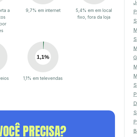
J
rta a
9,7% em internet
5,4% em em local
P
tos
fixo, fora da loja
S
por
es
S
G
M
reios
1,1% em televendas
S
P
D
S
P
VOCÊ PRECISA?
B