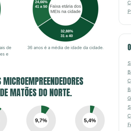
C
P
O
ais de
36 anos é a média de idade da cidade.
es e
S
B
S MICROEMPREENDEDORES
C
 DE MATÕES DO NORTE.
B
G
S
C
F