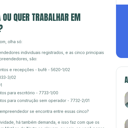
A OU QUER TRABALHAR EM
?
om, olha só:
edores individuais registrados, e as cinco principais
preendedores, são:
ntos e recepções - bufê - 5620-1/02
A
1033-3/02
01
os para escritório - 7733-1/00
tos para construção sem operador - 7732-2/01
croempreendedor se encontra entre essas cinco?
itividade, há também demanda, e isso faz com que os