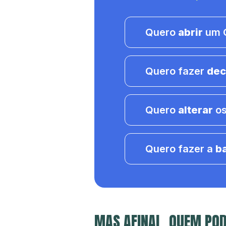
Quero
abrir
um C
Quero fazer
dec
Quero
alterar
os
Quero fazer a
b
MAS AFINAL, QUEM POD