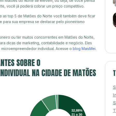
em Matões do Norte se elevem, ou seja, se você pensa
rte, você já poderá cobrar um preço competitivo.
tre as top 5 de Matões do Norte você também deve ficar
de para sua empresa se destacar pelo pioneirismo
neiro ou ter muitos concorrentes em Matões do Norte,
ra dicas de marketing, contabilidade e negócio. Eles
, microempreendedor individual. Acesse o
blog MaisMei
.
NTES SOBRE O
NDIVIDUAL NA CIDADE DE MATÕES
T
S
I
S
T