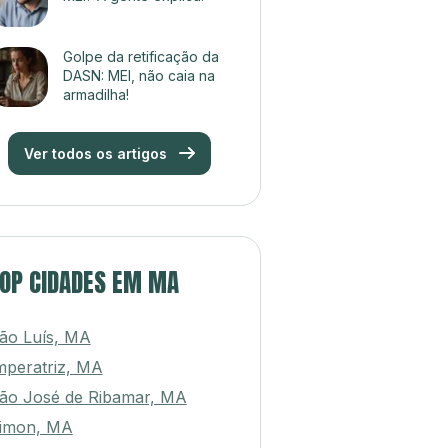
Golpe da retificação da
DASN: MEI, não caia na
armadilha!
Ver todos os artigos
OP CIDADES EM MA
ão Luís, MA
mperatriz, MA
ão José de Ribamar, MA
imon, MA