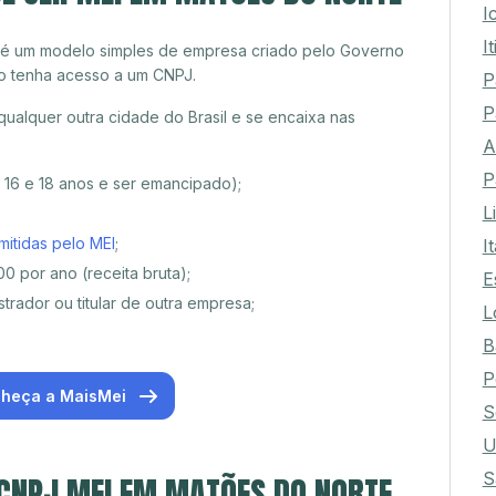
I
I
 é um modelo simples de empresa criado pelo Governo
o tenha acesso a um CNPJ.
P
P
alquer outra cidade do Brasil e se encaixa nas
A
P
e 16 e 18 anos e ser emancipado);
L
mitidas pelo MEI
;
I
0 por ano (receita bruta);
E
trador ou titular de outra empresa;
L
B
P
heça a MaisMei
S
U
S
 CNPJ MEI EM MATÕES DO NORTE