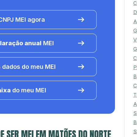
C
D
NPJ MEI agora
A
G
V
laração anual
MEI
G
C
 dados do meu MEI
P
B
C
aixa
do meu MEI
T
A
S
B
E SER MEI EM MATÕES DO NORTE
S