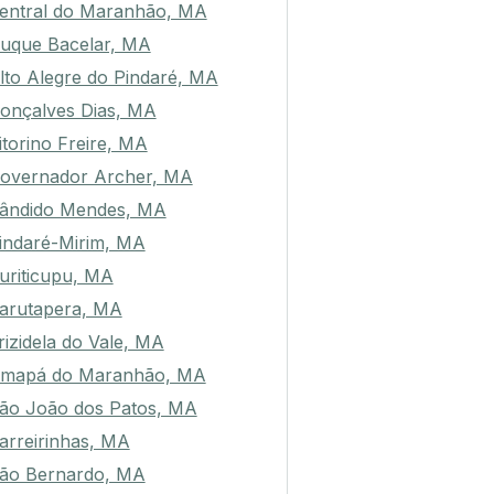
entral do Maranhão, MA
uque Bacelar, MA
lto Alegre do Pindaré, MA
onçalves Dias, MA
itorino Freire, MA
overnador Archer, MA
ândido Mendes, MA
indaré-Mirim, MA
uriticupu, MA
arutapera, MA
rizidela do Vale, MA
mapá do Maranhão, MA
ão João dos Patos, MA
arreirinhas, MA
ão Bernardo, MA