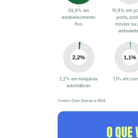
69,9% em
10,8% em po
estabelecimento
porta, pos
fixo
móveis ou 
ambulant
2,2% em máquinas
1,1% em cor
automáticas
Fontes: Data Sebrae e IBGE
O QUE 