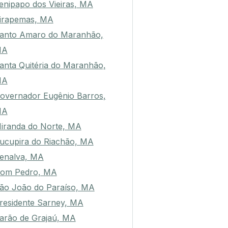
enipapo dos Vieiras, MA
irapemas, MA
anto Amaro do Maranhão,
MA
anta Quitéria do Maranhão,
MA
overnador Eugênio Barros,
MA
iranda do Norte, MA
ucupira do Riachão, MA
enalva, MA
om Pedro, MA
ão João do Paraíso, MA
residente Sarney, MA
arão de Grajaú, MA