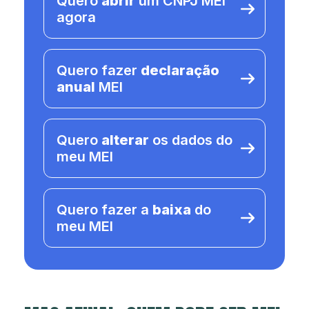
Quero
abrir
um CNPJ MEI
agora
Quero fazer
declaração
anual
MEI
Quero
alterar
os dados do
meu MEI
Quero fazer a
baixa
do
meu MEI