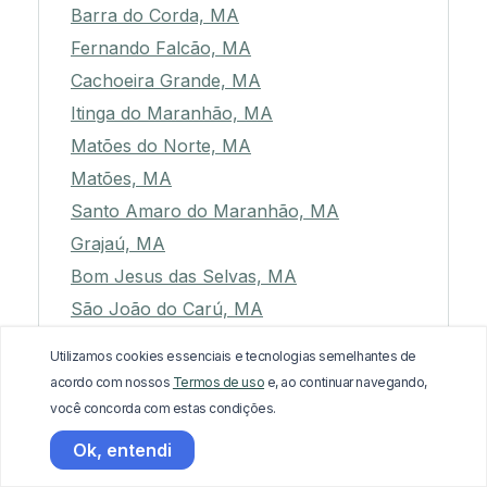
Barra do Corda, MA
Fernando Falcão, MA
Cachoeira Grande, MA
Itinga do Maranhão, MA
Matões do Norte, MA
Matões, MA
Santo Amaro do Maranhão, MA
Grajaú, MA
Bom Jesus das Selvas, MA
São João do Carú, MA
São Francisco do Maranhão, MA
Utilizamos cookies essenciais e tecnologias semelhantes de
Buriti, MA
acordo com nossos
Termos de uso
e, ao continuar navegando,
Maranhãozinho, MA
você concorda com estas condições.
Senador Alexandre Costa, MA
Ok, entendi
Aldeias Altas, MA