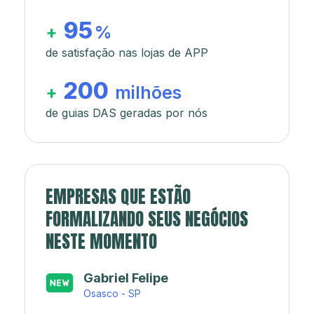
95
+
%
de satisfação nas lojas de APP
200
+
milhões
de guias DAS geradas por nós
EMPRESAS QUE ESTÃO
FORMALIZANDO SEUS NEGÓCIOS
NESTE MOMENTO
Japa’s açaí e sorveteria
Rio de Janeiro - RJ