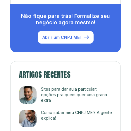
Não fique para trás! Formalize seu
negócio agora mesmo!
Abrir um CNPJ MEI
ARTIGOS RECENTES
Sites para dar aula particular:
opções pra quem quer uma grana
extra
Como saber meu CNPJ MEI? A gente
explica!