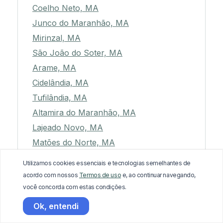
Coelho Neto, MA
Junco do Maranhão, MA
Mirinzal, MA
São João do Soter, MA
Arame, MA
Cidelândia, MA
Tufilândia, MA
Altamira do Maranhão, MA
Lajeado Novo, MA
Matões do Norte, MA
Nova Iorque, MA
Utilizamos cookies essenciais e tecnologias semelhantes de
Axixá, MA
acordo com nossos
Termos de uso
e, ao continuar navegando,
Satubinha, MA
você concorda com estas condições.
Turilândia, MA
Ok, entendi
Ribamar Fiquene, MA