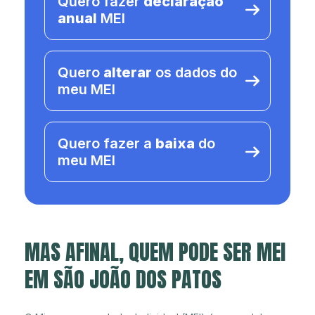
Quero fazer
declaração
anual
MEI
Quero
alterar
os dados do
meu MEI
Quero fazer a
baixa
do
meu MEI
MAS AFINAL, QUEM PODE SER MEI
EM SÃO JOÃO DOS PATOS