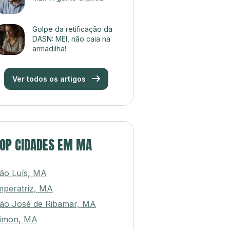
Golpe da retificação da
DASN: MEI, não caia na
armadilha!
Ver todos os artigos
OP CIDADES EM MA
ão Luís, MA
mperatriz, MA
ão José de Ribamar, MA
imon, MA