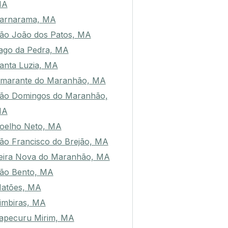
MA
arnarama, MA
ão João dos Patos, MA
ago da Pedra, MA
anta Luzia, MA
marante do Maranhão, MA
ão Domingos do Maranhão,
MA
oelho Neto, MA
ão Francisco do Brejão, MA
eira Nova do Maranhão, MA
ão Bento, MA
atões, MA
imbiras, MA
tapecuru Mirim, MA