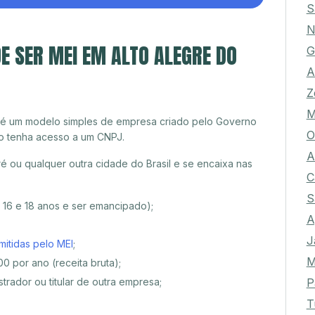
S
N
E SER MEI EM ALTO ALEGRE DO
G
A
Z
M
 é um modelo simples de empresa criado pelo Governo
O
o tenha acesso a um CNPJ.
A
é ou qualquer outra cidade do Brasil e se encaixa nas
C
S
e 16 e 18 anos e ser emancipado);
A
J
mitidas pelo MEI
;
M
0 por ano (receita bruta);
P
trador ou titular de outra empresa;
T