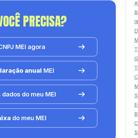
A
B
VOCÊ PRECISA?
I
D
M
NPJ MEI agora
T
G
T
laração anual
MEI
C
 dados do meu MEI
S
E
B
aixa
do meu MEI
C
S