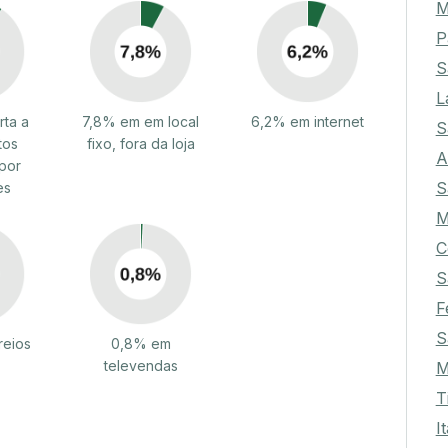
P
S
L
ta a
7,8% em em local
6,2% em internet
S
tos
fixo, fora da loja
A
por
S
es
C
S
F
S
reios
0,8% em
televendas
M
T
I