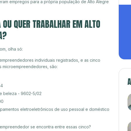
eram empregos para a própria população de Alto Alegre
A OU QUER TRABALHAR EM ALTO
A?
om, olha só:
empreendedores individuais registrados, e as cinco
es microempreendedores, são:
A
04
de beleza - 9602-5/02
00
amentos eletroeletrônicos de uso pessoal e doméstico
croempreendedor se encontra entre essas cinco?