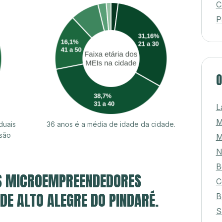
C
P
O
L
duais
36 anos é a média de idade da cidade.
 são
M
N
B
S MICROEMPREENDEDORES
C
 DE ALTO ALEGRE DO PINDARÉ.
B
S