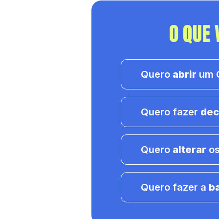
O QUE 
Quero
abrir
um C
Quero fazer
dec
Quero
alterar
os
Quero fazer a
b