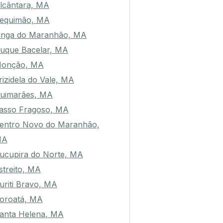
lcântara, MA
equimão, MA
tinga do Maranhão, MA
uque Bacelar, MA
onção, MA
rizidela do Vale, MA
uimarães, MA
asso Fragoso, MA
entro Novo do Maranhão,
MA
ucupira do Norte, MA
streito, MA
uriti Bravo, MA
oroatá, MA
anta Helena, MA