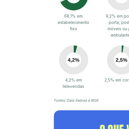
68,1% em
9,2% em por
estabelecimento
porta, pos
fixo
móveis ou 
ambulant
4,2% em
2,5% em cor
televendas
Fontes: Data Sebrae e IBGE