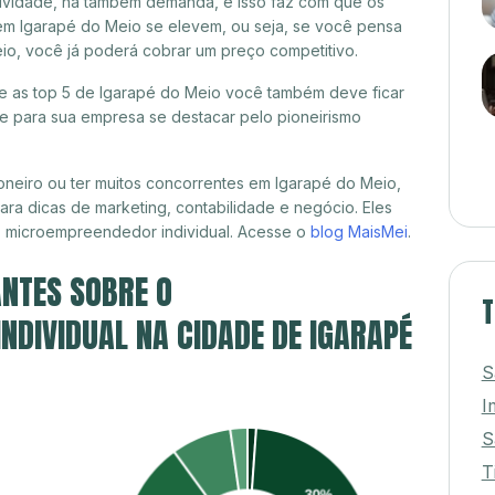
itividade, há também demanda, e isso faz com que os
em Igarapé do Meio se elevem, ou seja, se você pensa
eio, você já poderá cobrar um preço competitivo.
tre as top 5 de Igarapé do Meio você também deve ficar
de para sua empresa se destacar pelo pioneirismo
neiro ou ter muitos concorrentes em Igarapé do Meio,
ra dicas de marketing, contabilidade e negócio. Eles
, microempreendedor individual. Acesse o
blog MaisMei
.
NTES SOBRE O
T
DIVIDUAL NA CIDADE DE IGARAPÉ
S
I
S
T