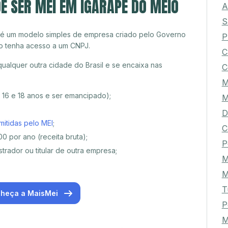
E SER MEI EM IGARAPÉ DO MEIO
A
S
 é um modelo simples de empresa criado pelo Governo
P
o tenha acesso a um CNPJ.
C
alquer outra cidade do Brasil e se encaixa nas
C
e 16 e 18 anos e ser emancipado);
M
D
mitidas pelo MEI
;
C
0 por ano (receita bruta);
P
trador ou titular de outra empresa;
M
M
T
heça a MaisMei
P
M