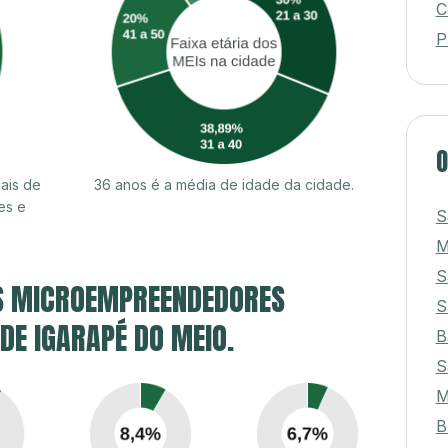
C
P
O
ais de
36 anos é a média de idade da cidade.
es e
S
S
S MICROEMPREENDEDORES
S
 DE IGARAPÉ DO MEIO.
B
S
B