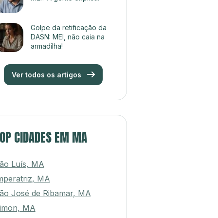
Golpe da retificação da
DASN: MEI, não caia na
armadilha!
Ver todos os artigos
OP CIDADES EM MA
ão Luís, MA
mperatriz, MA
ão José de Ribamar, MA
imon, MA