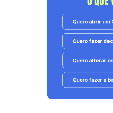
O QUE 
Quero
abrir
um C
Quero fazer
dec
Quero
alterar
os
Quero fazer a
b