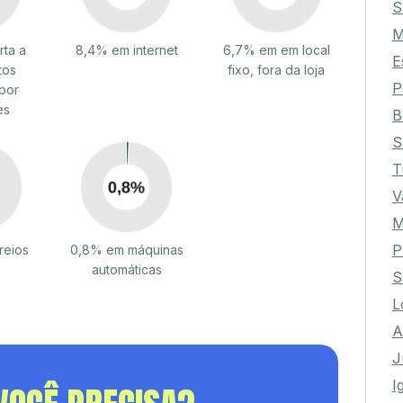
S
M
ta a
8,4% em internet
6,7% em em local
E
tos
fixo, fora da loja
P
por
es
B
S
T
V
M
P
reios
0,8% em máquinas
automáticas
S
L
A
J
I