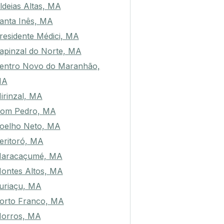
ldeias Altas, MA
anta Inês, MA
residente Médici, MA
apinzal do Norte, MA
entro Novo do Maranhão,
MA
irinzal, MA
om Pedro, MA
oelho Neto, MA
eritoró, MA
aracaçumé, MA
ontes Altos, MA
uriaçu, MA
orto Franco, MA
orros, MA