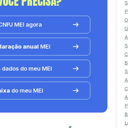
VOCÊ PRECISA?
S
P
O
NPJ MEI agora
G
A
S
laração anual
MEI
C
B
 dados do meu MEI
S
A
C
aixa
do meu MEI
A
P
B
L