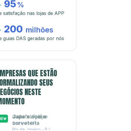
95
+
%
e satisfação nas lojas de APP
200
+
milhões
e guias DAS geradas por nós
MPRESAS QUE ESTÃO
ORMALIZANDO SEUS
EGÓCIOS NESTE
MOMENTO
Japa’s açaí e
sorveteria
Rio de Janeiro - RJ