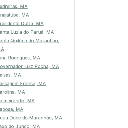
anto Antônio dos Lopes, MA
edreiras, MA
najatuba, MA
residente Dutra, MA
anta Luzia do Paruá, MA
anta Quitéria do Maranhão,
MA
ina Rodrigues, MA
overnador Luiz Rocha, MA
alsas, MA
assagem Franca, MA
arolina, MA
almeirândia, MA
aposa, MA
gua Doce do Maranhão, MA