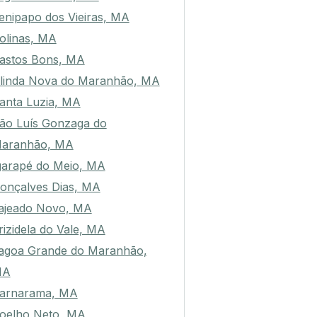
ago do Junco, MA
enipapo dos Vieiras, MA
olinas, MA
astos Bons, MA
linda Nova do Maranhão, MA
anta Luzia, MA
ão Luís Gonzaga do
aranhão, MA
garapé do Meio, MA
onçalves Dias, MA
ajeado Novo, MA
rizidela do Vale, MA
agoa Grande do Maranhão,
MA
arnarama, MA