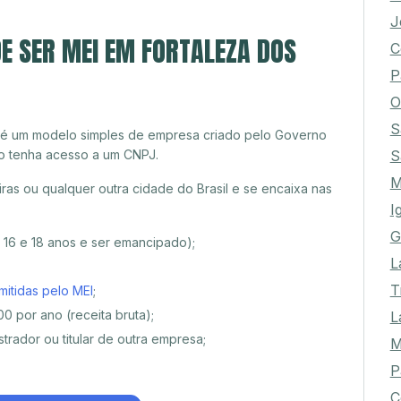
L
J
E SER MEI EM FORTALEZA DOS
C
P
O
 é um modelo simples de empresa criado pelo Governo
S
o tenha acesso a um CNPJ.
S
as ou qualquer outra cidade do Brasil e se encaixa nas
M
I
e 16 e 18 anos e ser emancipado);
G
L
mitidas pelo MEI
;
T
0 por ano (receita bruta);
L
trador ou titular de outra empresa;
P