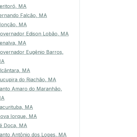
residente Vargas, MA
eritoró, MA
ernando Falcão, MA
onção, MA
overnador Edison Lobão, MA
enalva, MA
overnador Eugênio Barros,
MA
lcântara, MA
ucupira do Riachão, MA
anto Amaro do Maranhão,
MA
acurituba, MA
ova Iorque, MA
é Doca, MA