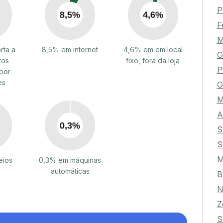
P
P
F
M
rta a
8,5% em internet
4,6% em em local
G
tos
fixo, fora da loja
por
P
es
G
A
S
S
eios
0,3% em máquinas
automáticas
B
N
Z