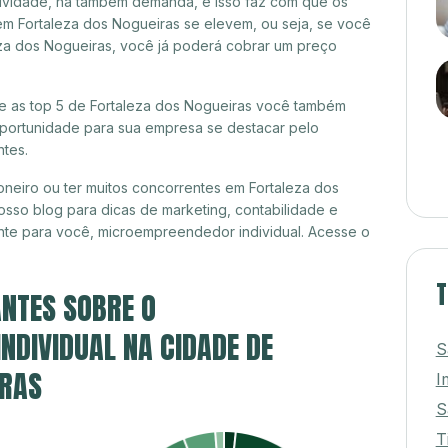
itividade, há também demanda, e isso faz com que os
em Fortaleza dos Nogueiras se elevem, ou seja, se você
eza dos Nogueiras, você já poderá cobrar um preço
tre as top 5 de Fortaleza dos Nogueiras você também
 oportunidade para sua empresa se destacar pelo
ntes.
neiro ou ter muitos concorrentes em Fortaleza dos
osso blog para dicas de marketing, contabilidade e
nte para você, microempreendedor individual. Acesse o
NTES SOBRE O
T
DIVIDUAL NA CIDADE DE
S
IRAS
I
S