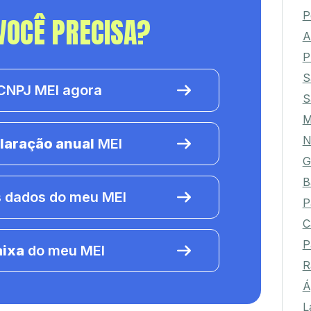
S
VOCÊ PRECISA?
P
A
P
S
NPJ MEI agora
S
laração anual
MEI
N
G
B
 dados do meu MEI
P
C
aixa
do meu MEI
P
R
Á