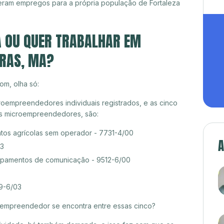
eram empregos para a própria população de Fortaleza
A OU QUER TRABALHAR EM
IRAS, MA?
om, olha só:
roempreendedores individuais registrados, e as cinco
es microempreendedores, são:
tos agrícolas sem operador - 7731-4/00
A
03
pamentos de comunicação - 9512-6/00
99-6/03
croempreendedor se encontra entre essas cinco?