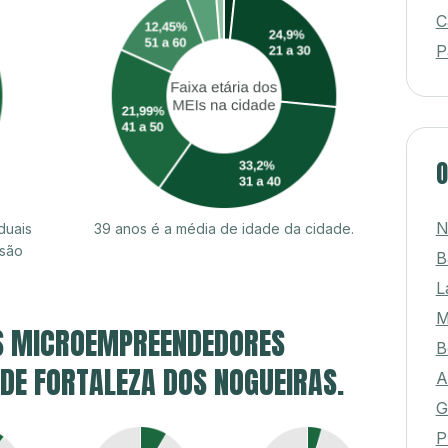
T
C
P
O
duais
39 anos é a média de idade da cidade.
N
 são
B
L
M
S MICROEMPREENDEDORES
B
 DE FORTALEZA DOS NOGUEIRAS.
A
G