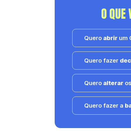
O QUE 
Quero
abrir
um C
Quero fazer
dec
Quero
alterar
os
Quero fazer a
b