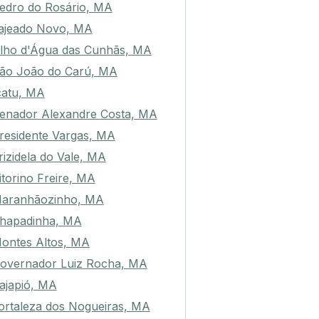
edro do Rosário, MA
ajeado Novo, MA
lho d'Água das Cunhãs, MA
ão João do Carú, MA
catu, MA
enador Alexandre Costa, MA
residente Vargas, MA
rizidela do Vale, MA
itorino Freire, MA
aranhãozinho, MA
hapadinha, MA
ontes Altos, MA
overnador Luiz Rocha, MA
ajapió, MA
ortaleza dos Nogueiras, MA