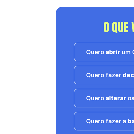
O QUE 
Quero
abrir
um C
Quero fazer
dec
Quero
alterar
os
Quero fazer a
b