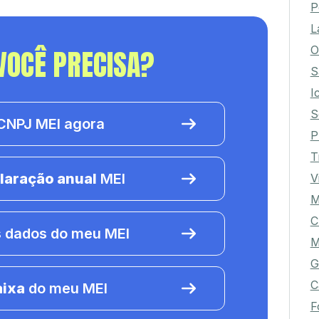
P
L
O
VOCÊ PRECISA?
S
I
S
NPJ MEI agora
P
T
laração anual
MEI
V
M
C
 dados do meu MEI
M
G
C
aixa
do meu MEI
F