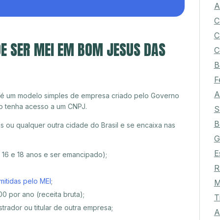
A
C
C
E SER MEI EM BOM JESUS DAS
C
B
F
A
 é um modelo simples de empresa criado pelo Governo
o tenha acesso a um CNPJ.
S
B
ou qualquer outra cidade do Brasil e se encaixa nas
G
E
e 16 e 18 anos e ser emancipado);
R
mitidas pelo MEI
;
M
0 por ano (receita bruta);
T
trador ou titular de outra empresa;
A