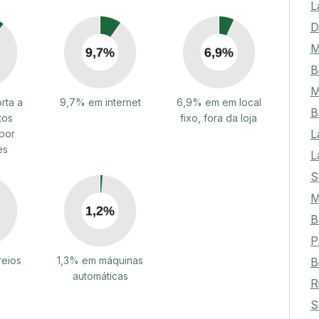
L
D
M
B
M
rta a
9,7% em internet
6,9% em em local
B
tos
fixo, fora da loja
L
por
es
L
S
B
P
reios
1,3% em máquinas
B
automáticas
R
S