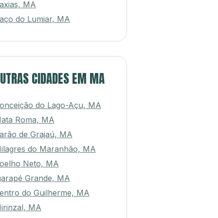
axias, MA
aço do Lumiar, MA
UTRAS CIDADES EM MA
onceição do Lago-Açu, MA
ata Roma, MA
arão de Grajaú, MA
ilagres do Maranhão, MA
oelho Neto, MA
garapé Grande, MA
entro do Guilherme, MA
irinzal, MA