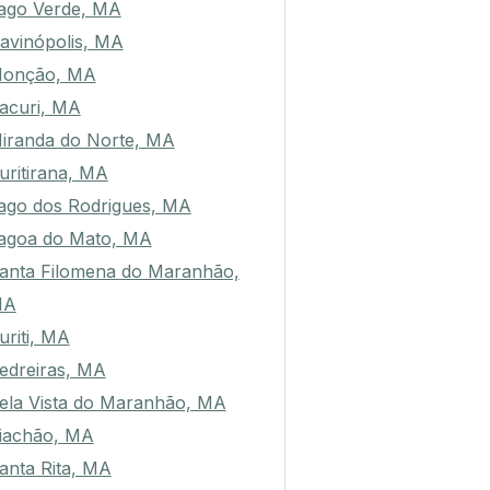
ago Verde, MA
avinópolis, MA
onção, MA
acuri, MA
iranda do Norte, MA
uritirana, MA
ago dos Rodrigues, MA
agoa do Mato, MA
anta Filomena do Maranhão,
MA
uriti, MA
edreiras, MA
ela Vista do Maranhão, MA
iachão, MA
anta Rita, MA