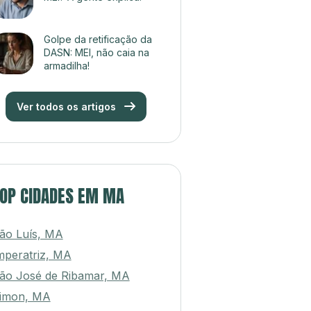
Golpe da retificação da
DASN: MEI, não caia na
armadilha!
Ver todos os artigos
OP CIDADES EM MA
ão Luís, MA
mperatriz, MA
ão José de Ribamar, MA
imon, MA