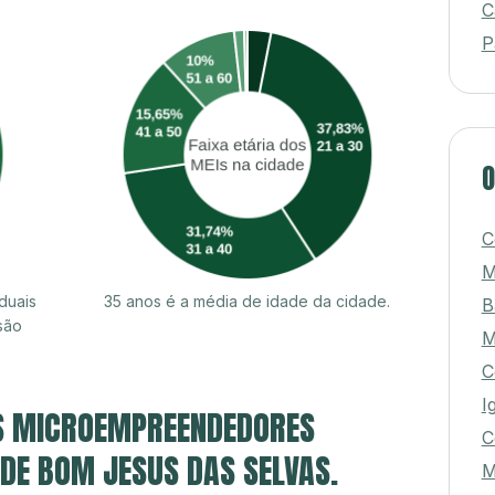
C
P
O
C
M
duais
35 anos é a média de idade da cidade.
B
são
M
C
I
S MICROEMPREENDEDORES
C
 DE BOM JESUS DAS SELVAS.
M