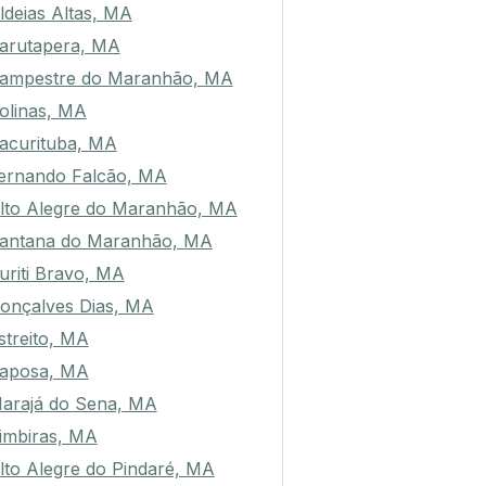
ldeias Altas, MA
arutapera, MA
ampestre do Maranhão, MA
olinas, MA
acurituba, MA
ernando Falcão, MA
lto Alegre do Maranhão, MA
antana do Maranhão, MA
uriti Bravo, MA
onçalves Dias, MA
streito, MA
aposa, MA
arajá do Sena, MA
imbiras, MA
lto Alegre do Pindaré, MA