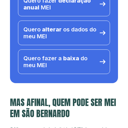
Quero fazer
declaração
anual
MEI
Quero
alterar
os dados do
meu MEI
Quero fazer a
baixa
do
meu MEI
MAS AFINAL, QUEM PODE SER MEI
EM SÃO BERNARDO