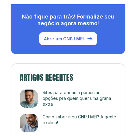
Não fique para trás! Formalize seu
negócio agora mesmo!
Abrir um CNPJ MEI
ARTIGOS RECENTES
Sites para dar aula particular:
opções pra quem quer uma grana
extra
Como saber meu CNPJ MEI? A gente
explica!