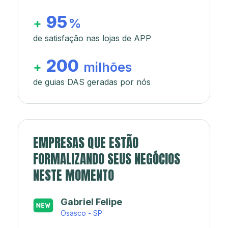
95
+
%
de satisfação nas lojas de APP
200
+
milhões
de guias DAS geradas por nós
EMPRESAS QUE ESTÃO
FORMALIZANDO SEUS NEGÓCIOS
NESTE MOMENTO
Japa’s açaí e sorveteria
Rio de Janeiro - RJ