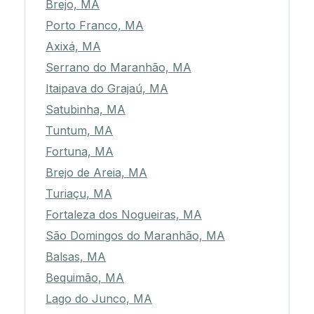
Brejo, MA
Porto Franco, MA
Axixá, MA
Serrano do Maranhão, MA
Itaipava do Grajaú, MA
Satubinha, MA
Tuntum, MA
Fortuna, MA
Brejo de Areia, MA
Turiaçu, MA
Fortaleza dos Nogueiras, MA
São Domingos do Maranhão, MA
Balsas, MA
Bequimão, MA
Lago do Junco, MA