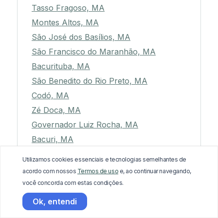
Tasso Fragoso, MA
Montes Altos, MA
São José dos Basílios, MA
São Francisco do Maranhão, MA
Bacurituba, MA
São Benedito do Rio Preto, MA
Codó, MA
Zé Doca, MA
Governador Luiz Rocha, MA
Bacuri, MA
Primeira Cruz, MA
Utilizamos cookies essenciais e tecnologias semelhantes de
Olho d'Água das Cunhãs, MA
acordo com nossos
Termos de uso
e, ao continuar navegando,
Pedreiras, MA
você concorda com estas condições.
Loreto, MA
Ok, entendi
Gonçalves Dias, MA