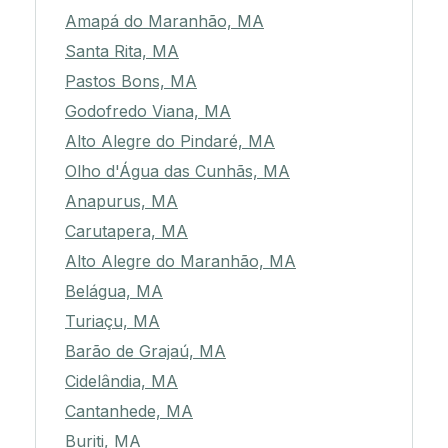
Amapá do Maranhão, MA
Santa Rita, MA
Pastos Bons, MA
Godofredo Viana, MA
Alto Alegre do Pindaré, MA
Olho d'Água das Cunhãs, MA
Anapurus, MA
Carutapera, MA
Alto Alegre do Maranhão, MA
Belágua, MA
Turiaçu, MA
Barão de Grajaú, MA
Cidelândia, MA
Cantanhede, MA
Buriti, MA