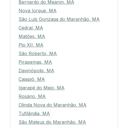
Bernardo do Mearim, MA
Nova Iorque, MA
São Luís Gonzaga do Maranhão, MA
Cedral, MA
Matões, MA
Pio XII, MA
São Roberto, MA
Pirapemas, MA
Davinópolis, MA
Cajapió, MA
Igarapé do Meio, MA
Rosário, MA
Olinda Nova do Maranhão, MA
Tufilândia, MA
São Mateus do Maranhão, MA