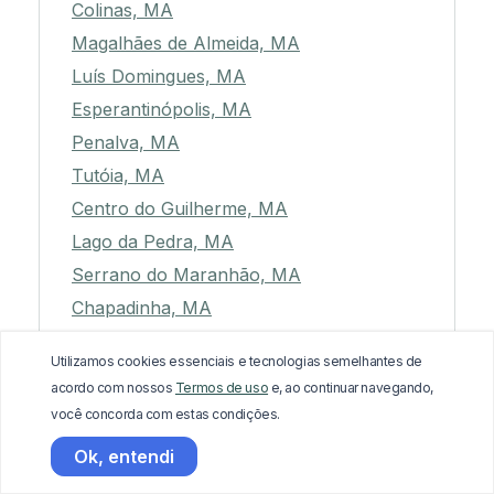
Colinas, MA
Magalhães de Almeida, MA
Luís Domingues, MA
Esperantinópolis, MA
Penalva, MA
Tutóia, MA
Centro do Guilherme, MA
Lago da Pedra, MA
Serrano do Maranhão, MA
Chapadinha, MA
São Benedito do Rio Preto, MA
Utilizamos cookies essenciais e tecnologias semelhantes de
Paulo Ramos, MA
acordo com nossos
Termos de uso
e, ao continuar navegando,
Sítio Novo, MA
você concorda com estas condições.
São Raimundo das Mangabeiras, MA
Ok, entendi
Joselândia, MA