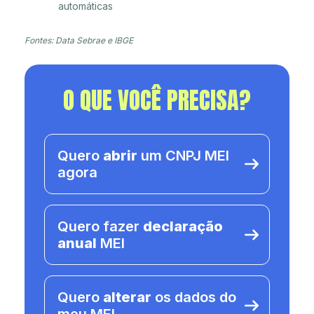
automáticas
Fontes: Data Sebrae e IBGE
O QUE VOCÊ PRECISA?
Quero
abrir
um CNPJ MEI
agora
Quero fazer
declaração
anual
MEI
Quero
alterar
os dados do