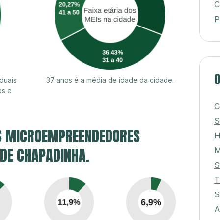
C
P
O
duais
37 anos é a média de idade da cidade.
es e
C
S
S MICROEMPREENDEDORES
H
 DE CHAPADINHA.
M
S
T
S
A