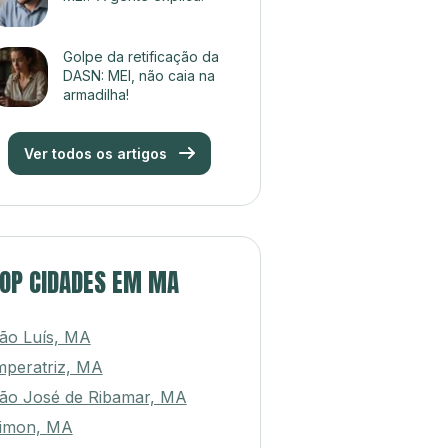
Golpe da retificação da
DASN: MEI, não caia na
armadilha!
Ver todos os artigos
OP CIDADES EM MA
ão Luís, MA
mperatriz, MA
ão José de Ribamar, MA
imon, MA