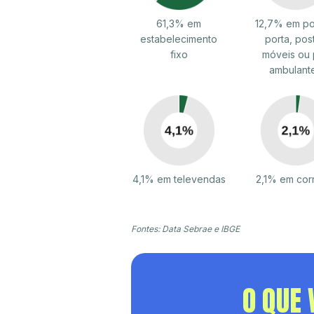
61,3% em
12,7% em po
estabelecimento
porta, pos
fixo
móveis ou 
ambulant
4,1% em televendas
2,1% em cor
Fontes: Data Sebrae e IBGE
O QUE 