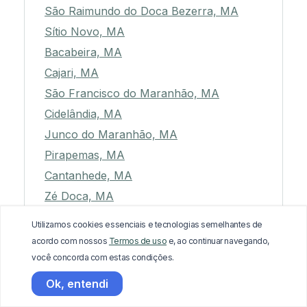
São Raimundo do Doca Bezerra, MA
Sítio Novo, MA
Bacabeira, MA
Cajari, MA
São Francisco do Maranhão, MA
Cidelândia, MA
Junco do Maranhão, MA
Pirapemas, MA
Cantanhede, MA
Zé Doca, MA
Boa Vista do Gurupi, MA
Utilizamos cookies essenciais e tecnologias semelhantes de
São Bernardo, MA
acordo com nossos
Termos de uso
e, ao continuar navegando,
Matões, MA
você concorda com estas condições.
São José dos Basílios, MA
Ok, entendi
Cedral, MA