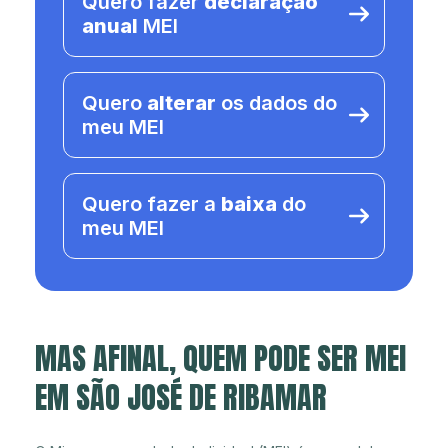
Quero fazer
declaração
anual
MEI
Quero
alterar
os dados do
meu MEI
Quero fazer a
baixa
do
meu MEI
MAS AFINAL, QUEM PODE SER MEI
EM SÃO JOSÉ DE RIBAMAR