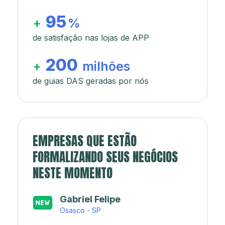
95
+
%
de satisfação nas lojas de APP
200
+
milhões
de guias DAS geradas por nós
EMPRESAS QUE ESTÃO
FORMALIZANDO SEUS NEGÓCIOS
NESTE MOMENTO
Japa’s açaí e sorveteria
Rio de Janeiro - RJ