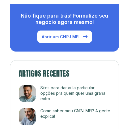
Não fique para trás! Formalize seu
negócio agora mesmo!
Abrir um CNPJ MEI
ARTIGOS RECENTES
Sites para dar aula particular:
opções pra quem quer uma grana
extra
Como saber meu CNPJ MEI? A gente
explica!