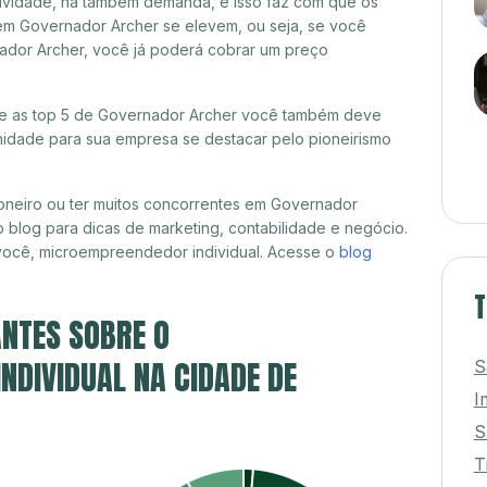
itividade, há também demanda, e isso faz com que os
em Governador Archer se elevem, ou seja, se você
ador Archer, você já poderá cobrar um preço
tre as top 5 de Governador Archer você também deve
unidade para sua empresa se destacar pelo pioneirismo
oneiro ou ter muitos concorrentes em Governador
 blog para dicas de marketing, contabilidade e negócio.
 você, microempreendedor individual. Acesse o
blog
T
NTES SOBRE O
DIVIDUAL NA CIDADE DE
S
I
S
T