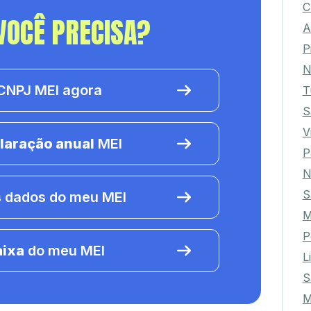
C
VOCÊ PRECISA?
A
P
N
NPJ MEI agora
T
S
V
laração anual
MEI
P
N
S
 dados do meu MEI
P
aixa
do meu MEI
L
S