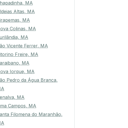
hapadinha, MA
ldeias Altas, MA
irapemas, MA
ova Colinas, MA
urilândia, MA
ão Vicente Ferrer, MA
itorino Freire, MA
araibano, MA
ova Iorque, MA
ão Pedro da Água Branca,
MA
enalva, MA
ima Campos, MA
anta Filomena do Maranhão,
MA