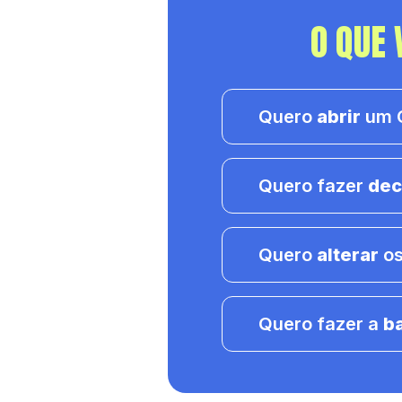
O QUE 
Quero
abrir
um C
Quero fazer
dec
Quero
alterar
os
Quero fazer a
b