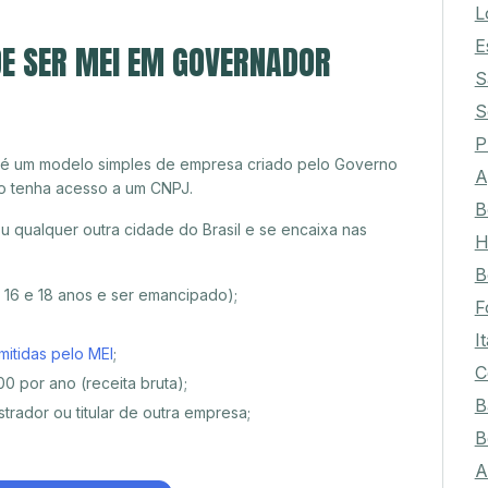
L
E
DE SER MEI EM GOVERNADOR
S
S
P
 é um modelo simples de empresa criado pelo Governo
A
o tenha acesso a um CNPJ.
B
qualquer outra cidade do Brasil e se encaixa nas
H
B
e 16 e 18 anos e ser emancipado);
F
I
mitidas pelo MEI
;
C
0 por ano (receita bruta);
B
trador ou titular de outra empresa;
B
A