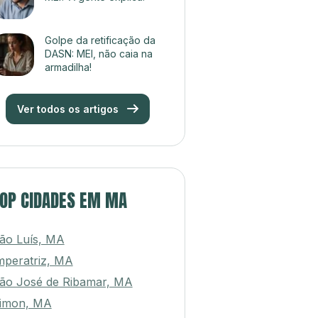
Golpe da retificação da
DASN: MEI, não caia na
armadilha!
Ver todos os artigos
OP CIDADES EM MA
ão Luís, MA
mperatriz, MA
ão José de Ribamar, MA
imon, MA