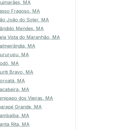
uimarães, MA
asso Fragoso, MA
ão João do Soter, MA
ândido Mendes, MA
ela Vista do Maranhão, MA
almeirândia, MA
ururupu, MA
odó, MA
uriti Bravo, MA
oroatá, MA
acabeira, MA
enipapo dos Vieiras, MA
garapé Grande, MA
ambaíba, MA
anta Rita, MA