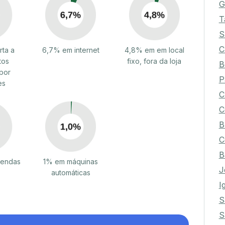
G
T
S
C
ta a
6,7% em internet
4,8% em em local
tos
fixo, fora da loja
B
por
P
es
C
C
B
C
B
vendas
1% em máquinas
J
automáticas
I
S
S