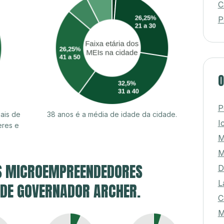
C
P
O
P
ais de
38 anos é a média de idade da cidade.
I
eres e
M
M
S MICROEMPREENDEDORES
D
L
E DE GOVERNADOR ARCHER.
C