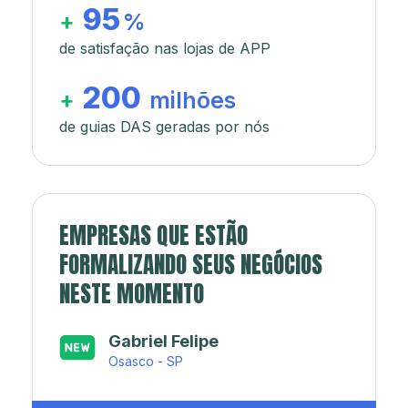
95
+
%
de satisfação nas lojas de APP
200
+
milhões
de guias DAS geradas por nós
EMPRESAS QUE ESTÃO
FORMALIZANDO SEUS NEGÓCIOS
NESTE MOMENTO
Japa’s açaí e sorveteria
Rio de Janeiro - RJ