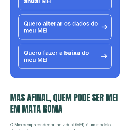
anual
MEI
Quero
alterar
os dados do
meu MEI
Quero fazer a
baixa
do
meu MEI
MAS AFINAL, QUEM PODE SER MEI
EM MATA ROMA
O Microempreendedor Individual (MEI) é um modelo