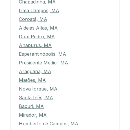
Chapadinha, MA
Lima Campos, MA
Coroatá, MA
Aldeias Altas, MA
Dom Pedro, MA
Anapurus, MA
Esperantinópolis, MA
Presidente Médici, MA
Araguanã, MA
Matões, MA
Nova Iorque, MA
Santa Inês, MA
Bacuri, MA
Mirador, MA
Humberto de Campos, MA