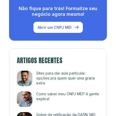
Não fique para trás! Formalize seu
negócio agora mesmo!
Abrir um CNPJ MEI
ARTIGOS RECENTES
Sites para dar aula particular:
opções pra quem quer uma grana
extra
Como saber meu CNPJ MEI? A gente
explica!
Golpe da retificação da DASN: MEI,