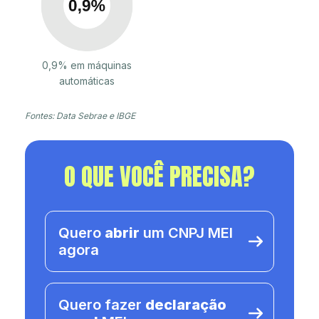
0,9% em máquinas
automáticas
Fontes: Data Sebrae e IBGE
O QUE VOCÊ PRECISA?
Quero
abrir
um CNPJ MEI
agora
Quero fazer
declaração