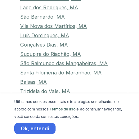
Lago dos Rodrigues, MA
São Bernardo, MA
Vila Nova dos Martírios, MA
Luís Domingues, MA
Gonçalves Dias, MA
Sucupira do Riachão, MA
São Raimundo das Mangabeiras, MA
Santa Filomena do Maranhão, MA
Balsas, MA
Trizidela do Vale, MA
Colinas, MA
Utilizamos cookies essenciais e tecnologias semelhantes de
acordo com nossos
Termos de uso
e, ao continuar navegando,
Cajapió, MA
você concorda com estas condições.
Presidente Sarney, MA
Ok, entendi
Cantanhede, MA
Cidelândia, MA