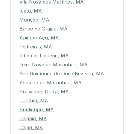
Vila Nova dos Martírios, MA
Icatu, MA
Monção, MA
Barão de Grajaú, MA
Apicum-Açu, MA
Pedreiras, MA
Ribamar Fiquene, MA
Feira Nova do Maranhão, MA
São Raimundo do Doca Bezerra, MA
Altamira do Maranhão, MA
Presidente Dutra, MA
Tuntum, MA
Buriticupu, MA
Cajapió, MA
Cajari, MA