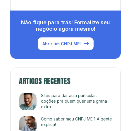
Não fique para trás! Formalize seu
negócio agora mesmo!
Abrir um CNPJ MEI
ARTIGOS RECENTES
Sites para dar aula particular:
opções pra quem quer uma grana
extra
Como saber meu CNPJ MEI? A gente
explica!