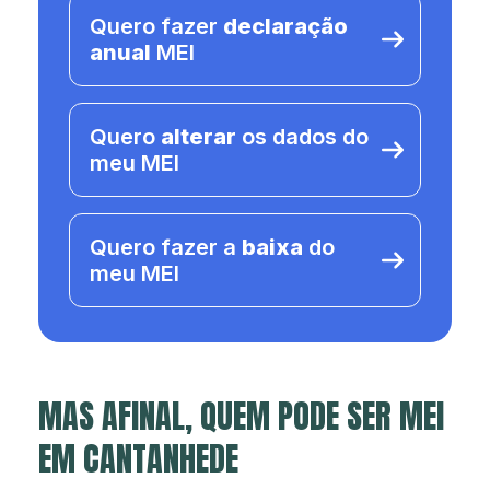
Quero fazer
declaração
anual
MEI
Quero
alterar
os dados do
meu MEI
Quero fazer a
baixa
do
meu MEI
MAS AFINAL, QUEM PODE SER MEI
EM CANTANHEDE