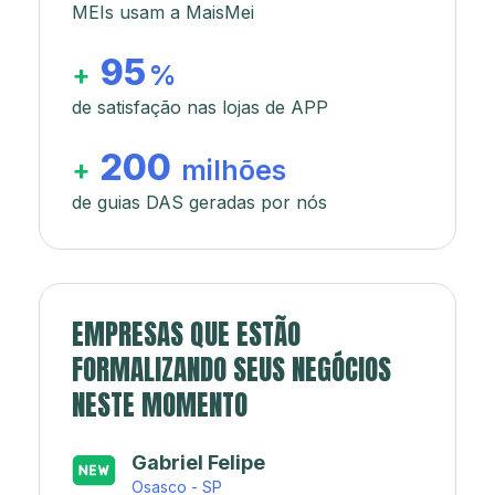
MEIs usam a MaisMei
95
+
%
de satisfação nas lojas de APP
200
+
milhões
de guias DAS geradas por nós
EMPRESAS QUE ESTÃO
FORMALIZANDO SEUS NEGÓCIOS
NESTE MOMENTO
Japa’s açaí e sorveteria
Rio de Janeiro - RJ