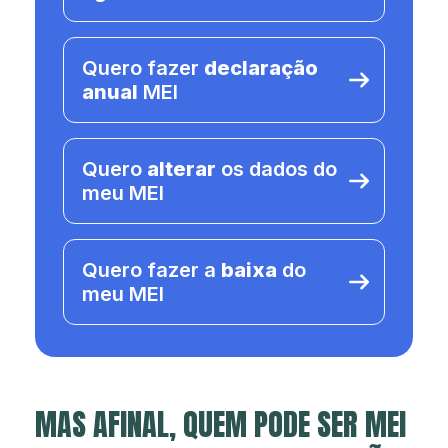
Quero fazer
declaração
anual
MEI
Quero
alterar
os dados do
meu MEI
Quero fazer a
baixa
do
meu MEI
MAS AFINAL, QUEM PODE SER MEI