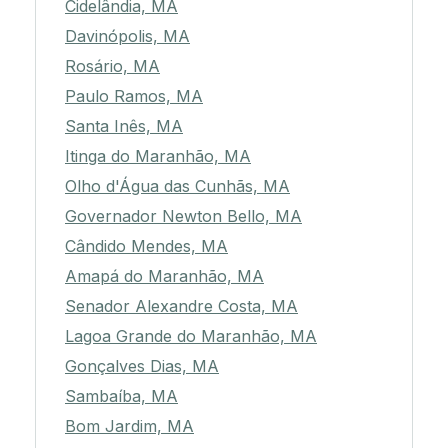
Cidelândia, MA
Davinópolis, MA
Rosário, MA
Paulo Ramos, MA
Santa Inês, MA
Itinga do Maranhão, MA
Olho d'Água das Cunhãs, MA
Governador Newton Bello, MA
Cândido Mendes, MA
Amapá do Maranhão, MA
Senador Alexandre Costa, MA
Lagoa Grande do Maranhão, MA
Gonçalves Dias, MA
Sambaíba, MA
Bom Jardim, MA