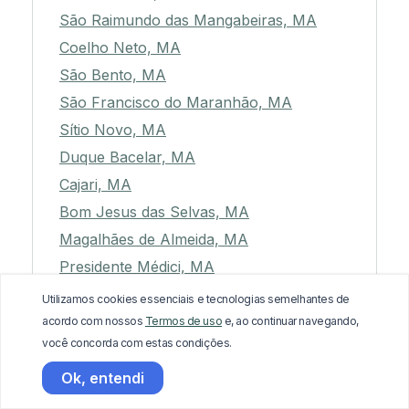
São Raimundo das Mangabeiras, MA
Coelho Neto, MA
São Bento, MA
São Francisco do Maranhão, MA
Sítio Novo, MA
Duque Bacelar, MA
Cajari, MA
Bom Jesus das Selvas, MA
Magalhães de Almeida, MA
Presidente Médici, MA
Formosa da Serra Negra, MA
Utilizamos cookies essenciais e tecnologias semelhantes de
Presidente Juscelino, MA
acordo com nossos
Termos de uso
e, ao continuar navegando,
você concorda com estas condições.
Cachoeira Grande, MA
Buriti, MA
Ok, entendi
Nova Colinas, MA