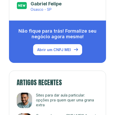
Japa’s açaí e sorveteria
Rio de Janeiro - RJ
Não fique para trás! Formalize seu
negócio agora mesmo!
Abrir um CNPJ MEI
ARTIGOS RECENTES
Sites para dar aula particular:
opções pra quem quer uma grana
extra