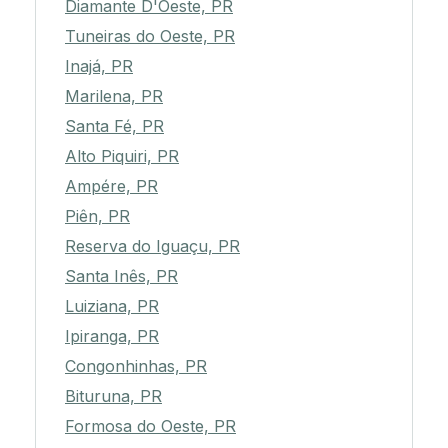
Diamante D'Oeste, PR
Tuneiras do Oeste, PR
Inajá, PR
Marilena, PR
Santa Fé, PR
Alto Piquiri, PR
Ampére, PR
Piên, PR
Reserva do Iguaçu, PR
Santa Inês, PR
Luiziana, PR
Ipiranga, PR
Congonhinhas, PR
Bituruna, PR
Formosa do Oeste, PR