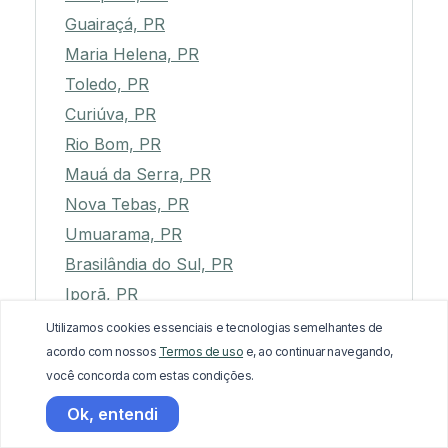
Guairaçá, PR
Maria Helena, PR
Toledo, PR
Curiúva, PR
Rio Bom, PR
Mauá da Serra, PR
Nova Tebas, PR
Umuarama, PR
Brasilândia do Sul, PR
Iporã, PR
Braganey, PR
Utilizamos cookies essenciais e tecnologias semelhantes de
acordo com nossos
Termos de uso
e, ao continuar navegando,
Cidade Gaúcha, PR
você concorda com estas condições.
Planaltina do Paraná, PR
Ok, entendi
Palotina, PR
São Jorge do Ivaí, PR