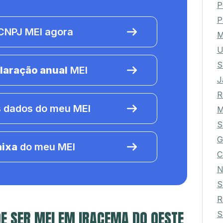
P
P
NPJ MEI agora
M
U
S
laração anual
MEI
J
R
 dados do meu MEI
M
S
G
aixa
do meu MEI
C
N
S
R
E SER MEI EM IRACEMA DO OESTE
S