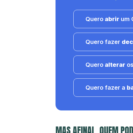
Quero
abrir
um C
Quero fazer
dec
Quero
alterar
os
Quero fazer a
b
MAS AFINAL, QUEM POD