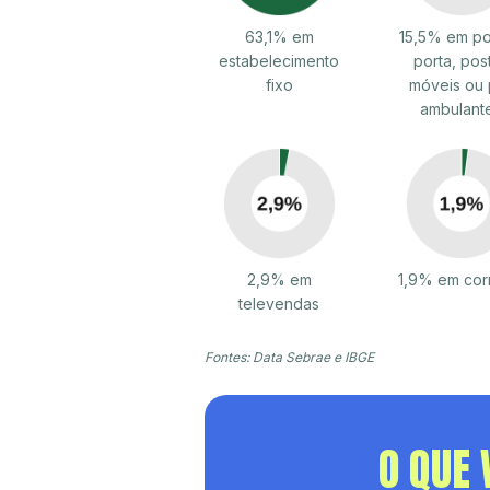
63,1% em
15,5% em po
estabelecimento
porta, pos
fixo
móveis ou 
ambulant
2,9% em
1,9% em cor
televendas
Fontes: Data Sebrae e IBGE
O QUE 