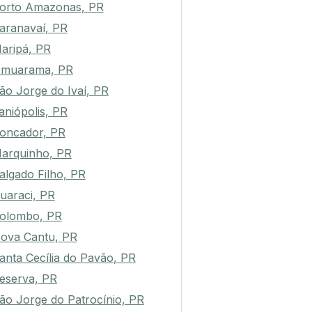
orto Amazonas, PR
aranavaí, PR
aripá, PR
muarama, PR
ão Jorge do Ivaí, PR
aniópolis, PR
oncador, PR
arquinho, PR
algado Filho, PR
uaraci, PR
olombo, PR
ova Cantu, PR
anta Cecília do Pavão, PR
eserva, PR
ão Jorge do Patrocínio, PR