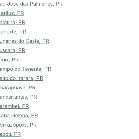
ão José das Palmeiras, PR
ariluz, PR
alotina, PR
ianorte, PR
uneiras do Oeste, PR
ussara, PR
ênix, PR
ampo do Tenente, PR
alto do Itararé, PR
uarapuava, PR
andeirantes, PR
arambeí, PR
aria Helena, PR
orrazópolis, PR
aboti, PR