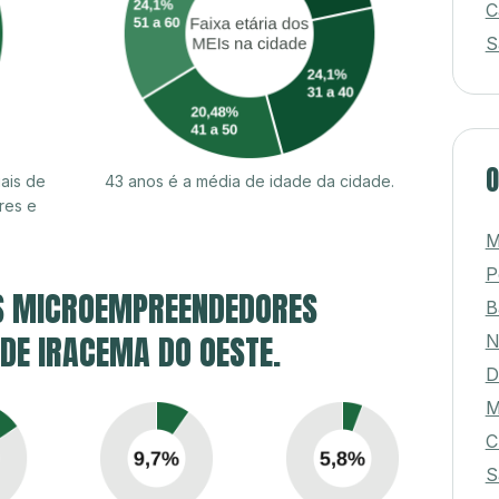
C
S
O
ais de
43 anos é a média de idade da cidade.
res e
M
P
S MICROEMPREENDEDORES
B
 DE IRACEMA DO OESTE.
N
D
M
C
S