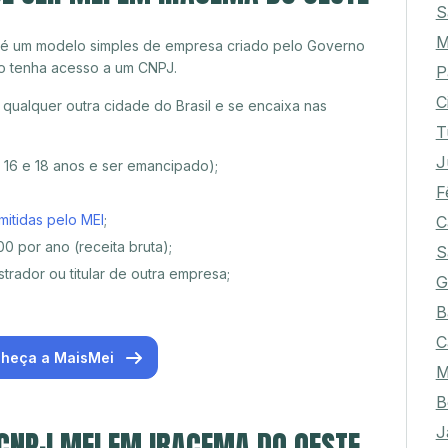
S
M
 é um modelo simples de empresa criado pelo Governo
o tenha acesso a um CNPJ.
P
C
ualquer outra cidade do Brasil e se encaixa nas
T
J
e 16 e 18 anos e ser emancipado);
F
mitidas pelo MEI
;
C
0 por ano (receita bruta);
S
trador ou titular de outra empresa;
G
B
C
heça a MaisMei
M
B
J
 CNPJ MEI EM IRACEMA DO OESTE