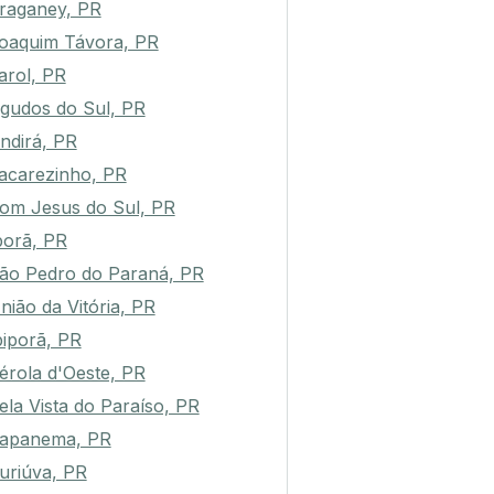
raganey, PR
oaquim Távora, PR
arol, PR
gudos do Sul, PR
ndirá, PR
acarezinho, PR
om Jesus do Sul, PR
porã, PR
ão Pedro do Paraná, PR
nião da Vitória, PR
biporã, PR
érola d'Oeste, PR
ela Vista do Paraíso, PR
apanema, PR
uriúva, PR