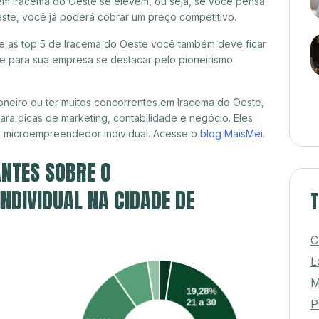
em Iracema do Oeste se elevem, ou seja, se você pensa
este, você já poderá cobrar um preço competitivo.
tre as top 5 de Iracema do Oeste você também deve ficar
de para sua empresa se destacar pelo pioneirismo
neiro ou ter muitos concorrentes em Iracema do Oeste,
ra dicas de marketing, contabilidade e negócio. Eles
, microempreendedor individual. Acesse o
blog MaisMei
.
NTES SOBRE O
DIVIDUAL NA CIDADE DE
T
C
L
M
P