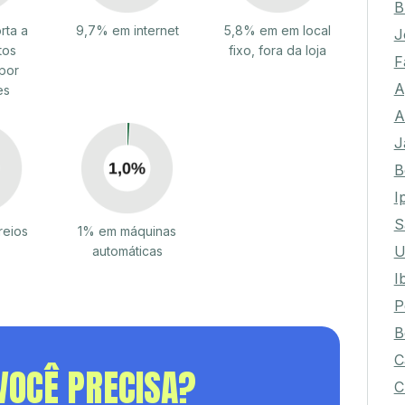
B
rta a
9,7% em internet
5,8% em em local
J
tos
fixo, fora da loja
F
por
A
es
A
J
B
I
S
reios
1% em máquinas
U
automáticas
I
P
B
C
VOCÊ PRECISA?
C