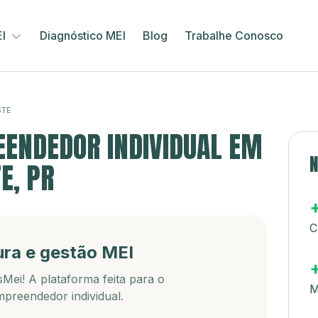
EI
Diagnóstico MEI
Blog
Trabalhe Conosco
STE
ENDEDOR INDIVIDUAL EM
N
E, PR
C
ura e gestão MEI
Mei! A plataforma feita para o
M
preendedor individual.