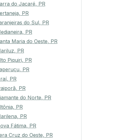
arra do Jacaré, PR
ertaneja, PR
aranjeiras do Sul, PR
edianeira, PR
anta Maria do Oeste, PR
ariluz, PR
lto Piquiri, PR
taperuçu, PR
raí, PR
vaiporã, PR
iamante do Norte, PR
ltônia, PR
arilena, PR
ova Fátima, PR
era Cruz do Oeste, PR