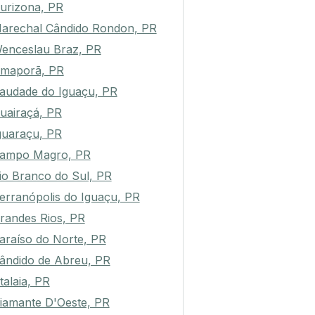
urizona, PR
arechal Cândido Rondon, PR
enceslau Braz, PR
maporã, PR
audade do Iguaçu, PR
uairaçá, PR
guaraçu, PR
ampo Magro, PR
io Branco do Sul, PR
erranópolis do Iguaçu, PR
randes Rios, PR
araíso do Norte, PR
ândido de Abreu, PR
talaia, PR
iamante D'Oeste, PR