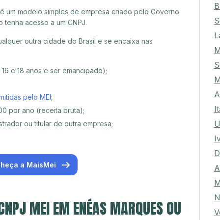
B
 é um modelo simples de empresa criado pelo Governo
S
o tenha acesso a um CNPJ.
L
lquer outra cidade do Brasil e se encaixa nas
M
S
e 16 e 18 anos e ser emancipado);
M
A
mitidas pelo MEI
;
I
0 por ano (receita bruta);
U
trador ou titular de outra empresa;
I
D
heça a MaisMei
A
M
N
 CNPJ MEI EM ENÉAS MARQUES OU
V