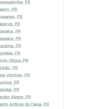
angueirinha, PR
astro, PR
raganey, PR
eserva, PR
arialva, PR
apejara, PR
caraíma, PR
orbélia, PR
orto Vitória, PR
inhão, PR
ois Vizinhos, PR
uriúva, PR
almital, PR
ardim Alegre, PR
anto Antônio do Caiuá, PR