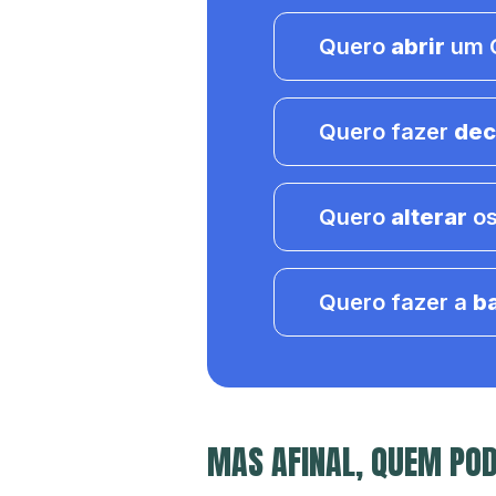
Quero
abrir
um C
Quero fazer
dec
Quero
alterar
os
Quero fazer a
b
MAS AFINAL, QUEM PO