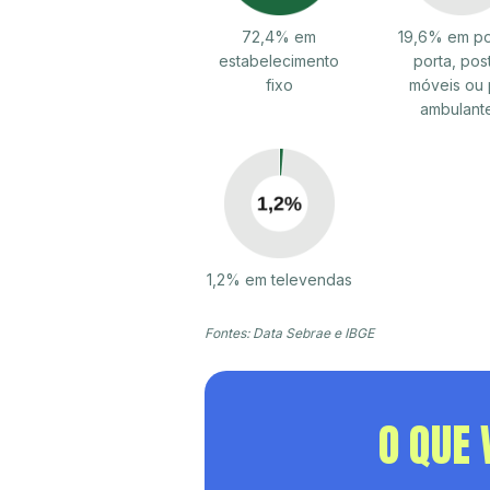
72,4% em
19,6% em po
estabelecimento
porta, pos
fixo
móveis ou 
ambulant
1,2% em televendas
Fontes: Data Sebrae e IBGE
O QUE 