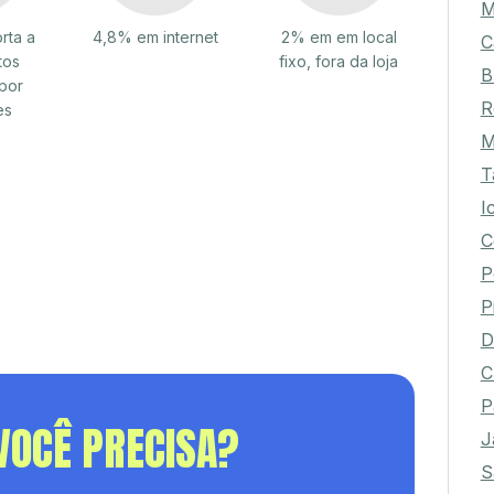
M
rta a
4,8% em internet
2% em em local
C
tos
fixo, fora da loja
B
por
R
es
M
T
I
C
P
P
D
C
P
VOCÊ PRECISA?
J
S