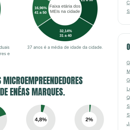
C
S
O
duais
37 anos é a média de idade da cidade.
res e
G
M
S MICROEMPREENDEDORES
G
E DE ENÉAS MARQUES.
L
Q
S
S
J