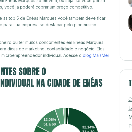
 em Enéas Marques se elevem, ou seja, se você pensa
s, você já poderá cobrar um preço competitivo.
tre as top 5 de Enéas Marques você também deve ficar
de para sua empresa se destacar pelo pioneirismo
oneiro ou ter muitos concorrentes em Enéas Marques,
ra dicas de marketing, contabilidade e negócio. Eles
, microempreendedor individual. Acesse o
blog MaisMei
.
NTES SOBRE O
DIVIDUAL NA CIDADE DE ENÉAS
T
C
L
M
P