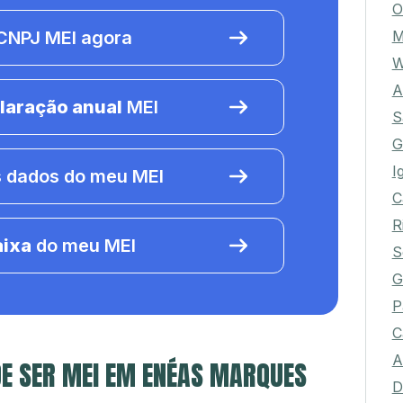
O
M
NPJ MEI agora
W
A
laração anual
MEI
S
G
I
 dados do meu MEI
C
R
aixa
do meu MEI
S
G
P
C
A
DE SER MEI EM ENÉAS MARQUES
D