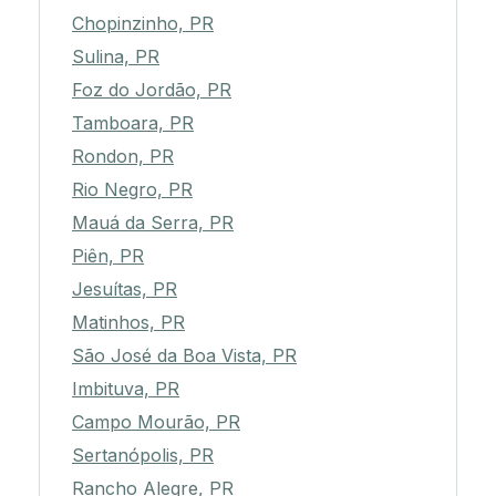
Chopinzinho, PR
Sulina, PR
Foz do Jordão, PR
Tamboara, PR
Rondon, PR
Rio Negro, PR
Mauá da Serra, PR
Piên, PR
Jesuítas, PR
Matinhos, PR
São José da Boa Vista, PR
Imbituva, PR
Campo Mourão, PR
Sertanópolis, PR
Rancho Alegre, PR