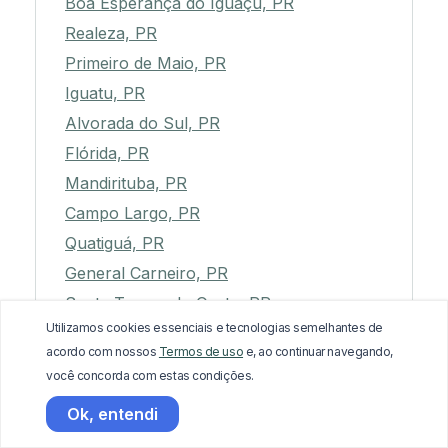
Boa Esperança do Iguaçu, PR
Realeza, PR
Primeiro de Maio, PR
Iguatu, PR
Alvorada do Sul, PR
Flórida, PR
Mandirituba, PR
Campo Largo, PR
Quatiguá, PR
General Carneiro, PR
Santa Tereza do Oeste, PR
Utilizamos cookies essenciais e tecnologias semelhantes de
Arapuã, PR
acordo com nossos
Termos de uso
e, ao continuar navegando,
Altamira do Paraná, PR
você concorda com estas condições.
Contenda, PR
Ok, entendi
Laranjal, PR