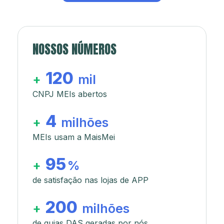
NOSSOS NÚMEROS
120
+
mil
CNPJ MEIs abertos
4
+
milhões
MEIs usam a MaisMei
95
+
%
de satisfação nas lojas de APP
200
+
milhões
de guias DAS geradas por nós