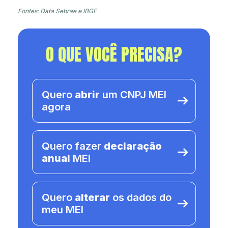
Fontes: Data Sebrae e IBGE
O QUE VOCÊ PRECISA?
Quero
abrir
um CNPJ MEI
agora
Quero fazer
declaração
anual
MEI
Quero
alterar
os dados do
meu MEI