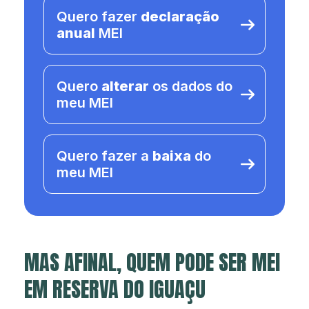
Quero fazer
declaração
anual
MEI
Quero
alterar
os dados do
meu MEI
Quero fazer a
baixa
do
meu MEI
MAS AFINAL, QUEM PODE SER MEI
EM RESERVA DO IGUAÇU