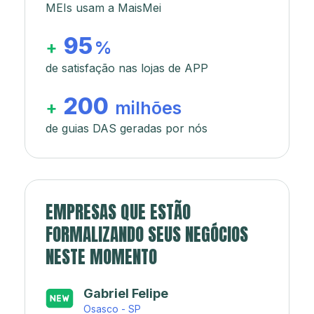
MEIs usam a MaisMei
95
+
%
de satisfação nas lojas de APP
200
+
milhões
de guias DAS geradas por nós
EMPRESAS QUE ESTÃO
FORMALIZANDO SEUS NEGÓCIOS
NESTE MOMENTO
Japa’s açaí e sorveteria
Rio de Janeiro - RJ