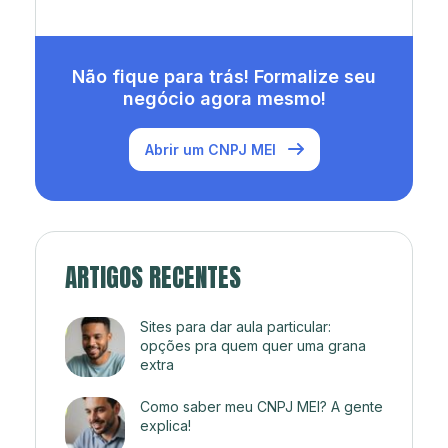
Não fique para trás! Formalize seu
negócio agora mesmo!
Abrir um CNPJ MEI
ARTIGOS RECENTES
Sites para dar aula particular:
opções pra quem quer uma grana
extra
Como saber meu CNPJ MEI? A gente
explica!