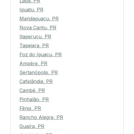
Lapa, PR
Iguatu, PR
Mandaguaçu, PR
Nova Cantu, PR
Itaperuçu, PR
Tapejara, PR
Foz do Iguaçu, PR
Ampére, PR
Sertanópolis, PR
Cafelândia, PR
Cambé, PR
Pinhalão, PR
Fênix, PR
Rancho Alegre, PR
Guaíra, PR