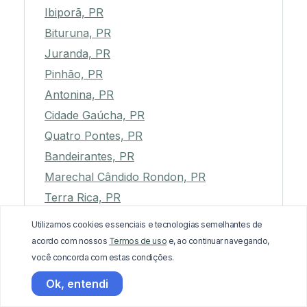
Ibiporã, PR
Bituruna, PR
Juranda, PR
Pinhão, PR
Antonina, PR
Cidade Gaúcha, PR
Quatro Pontes, PR
Bandeirantes, PR
Marechal Cândido Rondon, PR
Terra Rica, PR
Guaraqueçaba, PR
Utilizamos cookies essenciais e tecnologias semelhantes de
Kaloré, PR
acordo com nossos
Termos de uso
e, ao continuar navegando,
você concorda com estas condições.
Nova Londrina, PR
Enéas Marques, PR
Ok, entendi
Piraí do Sul, PR