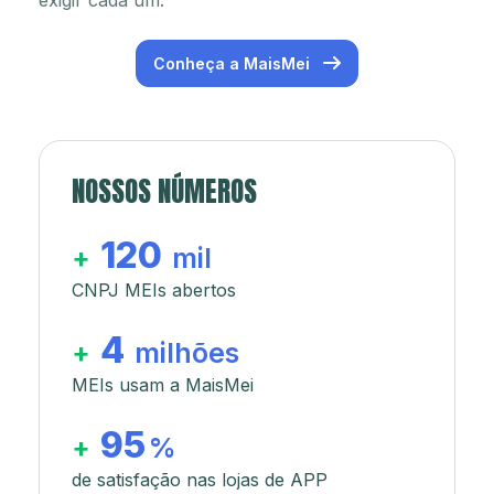
exigir cada um.
Conheça a MaisMei
NOSSOS NÚMEROS
120
+
mil
CNPJ MEIs abertos
4
+
milhões
MEIs usam a MaisMei
95
+
%
de satisfação nas lojas de APP