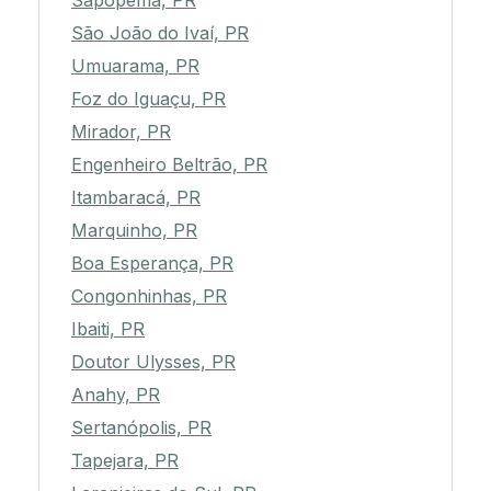
Sapopema, PR
São João do Ivaí, PR
Umuarama, PR
Foz do Iguaçu, PR
Mirador, PR
Engenheiro Beltrão, PR
Itambaracá, PR
Marquinho, PR
Boa Esperança, PR
Congonhinhas, PR
Ibaiti, PR
Doutor Ulysses, PR
Anahy, PR
Sertanópolis, PR
Tapejara, PR