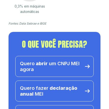
0,3% em máquinas
automáticas
Fontes: Data Sebrae e IBGE
O QUE VOCÊ PRECISA?
Quero
abrir
um CNPJ MEI
agora
Quero fazer
declaração
anual
MEI