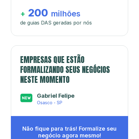
200
+
milhões
de guias DAS geradas por nós
EMPRESAS QUE ESTÃO
FORMALIZANDO SEUS NEGÓCIOS
NESTE MOMENTO
Japa’s açaí e sorveteria
Rio de Janeiro - RJ
Não fique para trás! Formalize seu
negócio agora mesmo!