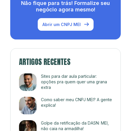
Não fique para trás! Formalize seu
negócio agora mesmo!
Abrir um CNPJ MEI
ARTIGOS RECENTES
Sites para dar aula particular:
opções pra quem quer uma grana
extra
Como saber meu CNPJ MEI? A gente
explica!
Golpe da retificação da DASN: MEI,
não caia na armadilha!