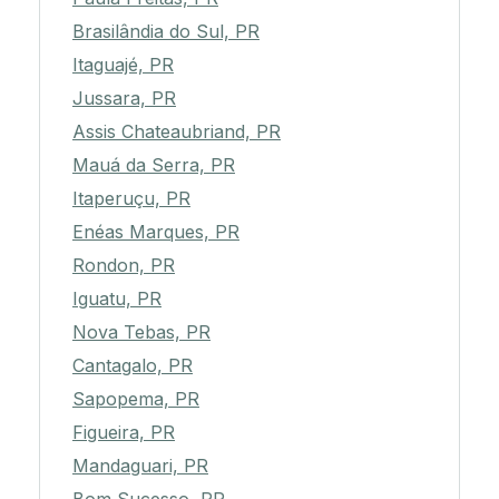
Brasilândia do Sul, PR
Itaguajé, PR
Jussara, PR
Assis Chateaubriand, PR
Mauá da Serra, PR
Itaperuçu, PR
Enéas Marques, PR
Rondon, PR
Iguatu, PR
Nova Tebas, PR
Cantagalo, PR
Sapopema, PR
Figueira, PR
Mandaguari, PR