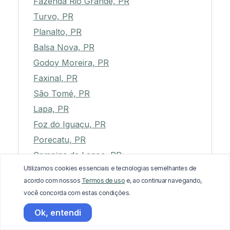
Fazenda Rio Grande, PR
Turvo, PR
Planalto, PR
Balsa Nova, PR
Godoy Moreira, PR
Faxinal, PR
São Tomé, PR
Lapa, PR
Foz do Iguaçu, PR
Porecatu, PR
Campina da Lagoa, PR
Utilizamos cookies essenciais e tecnologias semelhantes de
Querência do Norte, PR
acordo com nossos
Termos de uso
e, ao continuar navegando,
Arapongas, PR
você concorda com estas condições.
Joaquim Távora, PR
Ok, entendi
Corumbataí do Sul, PR