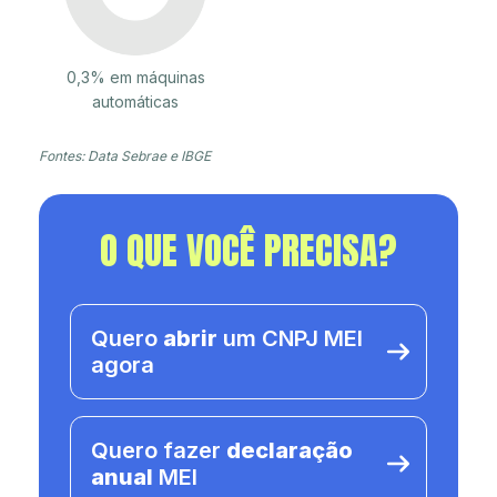
0,3% em máquinas
automáticas
Fontes: Data Sebrae e IBGE
O QUE VOCÊ PRECISA?
Quero
abrir
um CNPJ MEI
agora
Quero fazer
declaração
anual
MEI