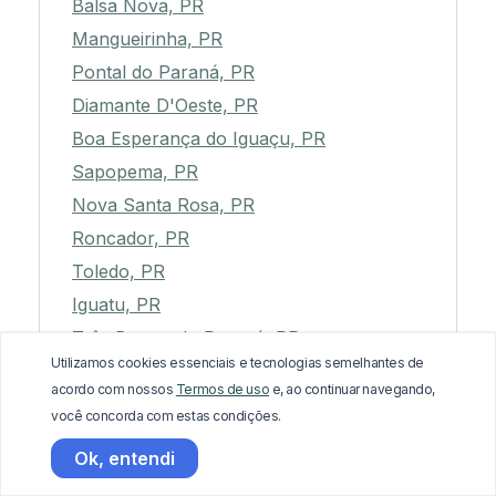
Balsa Nova, PR
Mangueirinha, PR
Pontal do Paraná, PR
Diamante D'Oeste, PR
Boa Esperança do Iguaçu, PR
Sapopema, PR
Nova Santa Rosa, PR
Roncador, PR
Toledo, PR
Iguatu, PR
Três Barras do Paraná, PR
Utilizamos cookies essenciais e tecnologias semelhantes de
Pitanga, PR
acordo com nossos
Termos de uso
e, ao continuar navegando,
Guaratuba, PR
você concorda com estas condições.
Palmeira, PR
Ok, entendi
Clevelândia, PR