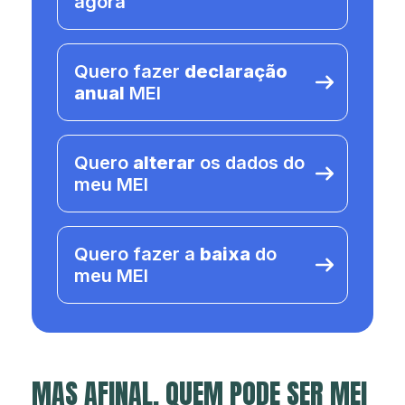
agora
Quero fazer
declaração
anual
MEI
Quero
alterar
os dados do
meu MEI
Quero fazer a
baixa
do
meu MEI
MAS AFINAL, QUEM PODE SER MEI