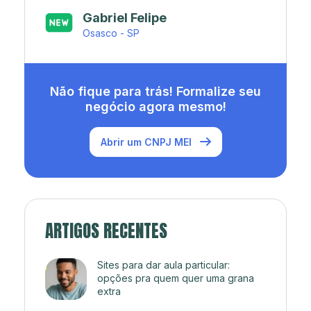
Japa’s açaí e sorveteria
Rio de Janeiro - RJ
Não fique para trás! Formalize seu
negócio agora mesmo!
Abrir um CNPJ MEI
ARTIGOS RECENTES
Sites para dar aula particular:
opções pra quem quer uma grana
extra