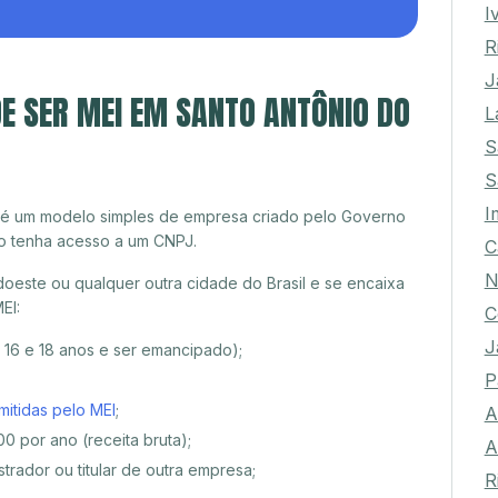
I
R
J
E SER MEI EM SANTO ANTÔNIO DO
L
S
S
I
 é um modelo simples de empresa criado pelo Governo
o tenha acesso a um CNPJ.
C
N
este ou qualquer outra cidade do Brasil e se encaixa
EI:
C
J
e 16 e 18 anos e ser emancipado);
P
mitidas pelo MEI
;
A
0 por ano (receita bruta);
A
trador ou titular de outra empresa;
R