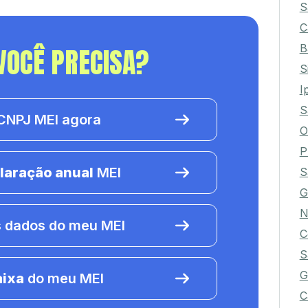
S
C
B
VOCÊ PRECISA?
S
I
S
NPJ MEI agora
O
P
laração anual
MEI
S
G
N
 dados do meu MEI
C
S
G
aixa
do meu MEI
C