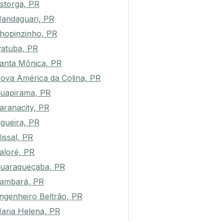
storga, PR
andaguari, PR
hopinzinho, PR
vatuba, PR
anta Mônica, PR
ova América da Colina, PR
uapirama, PR
aranacity, PR
igueira, PR
issal, PR
aloré, PR
uaraqueçaba, PR
ambará, PR
ngenheiro Beltrão, PR
aria Helena, PR