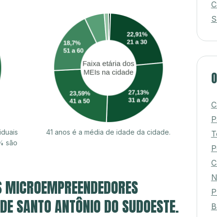
C
S
O
C
P
iduais
41 anos é a média de idade da cidade.
T
% são
P
C
N
S MICROEMPREENDEDORES
P
 DE SANTO ANTÔNIO DO SUDOESTE.
B