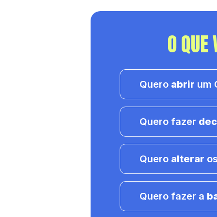
O QUE 
Quero
abrir
um C
Quero fazer
dec
Quero
alterar
os
Quero fazer a
b