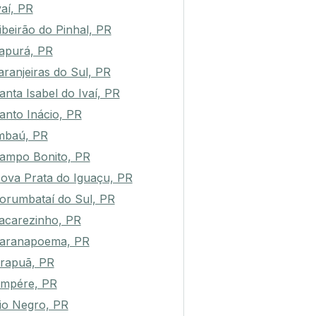
vaí, PR
ibeirão do Pinhal, PR
apurá, PR
aranjeiras do Sul, PR
anta Isabel do Ivaí, PR
anto Inácio, PR
mbaú, PR
ampo Bonito, PR
ova Prata do Iguaçu, PR
orumbataí do Sul, PR
acarezinho, PR
aranapoema, PR
rapuã, PR
mpére, PR
io Negro, PR