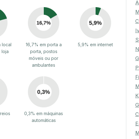
A
M
C
I
S
 local
16,7% em porta a
5,9% em internet
N
 loja
porta, postos
G
móveis ou por
ambulantes
P
F
M
K
G
reios
0,3% em máquinas
C
automáticas
E
M