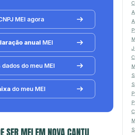
C
A
NPJ MEI agora
A
P
M
laração anual
MEI
J
C
 dados do meu MEI
M
S
S
aixa
do meu MEI
P
P
C
M
E SER MEI EM NOVA CANTU
S