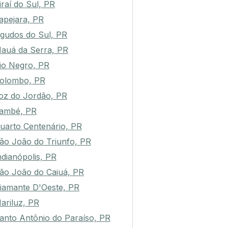
iraí do Sul, PR
apejara, PR
gudos do Sul, PR
auá da Serra, PR
io Negro, PR
olombo, PR
oz do Jordão, PR
també, PR
uarto Centenário, PR
ão João do Triunfo, PR
ndianópolis, PR
ão João do Caiuá, PR
iamante D'Oeste, PR
ariluz, PR
anto Antônio do Paraíso, PR