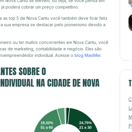
 em Nova Cantu se elevem, ou seja, se você pensa em
 já poderá cobrar um preço competitivo.
re as top 5 de Nova Cantu você também deve ficar feliz
a sua empresa se destacar pelo pioneirismo devido a
oneiro ou ter muitos concorrentes em Nova Cantu, você
cas de marketing, contabilidade e negócio. Eles são
croempreendedor individual. Acesse o
blog MaisMei
.
NTES SOBRE O
DIVIDUAL NA CIDADE DE NOVA
T
C
L
M
P