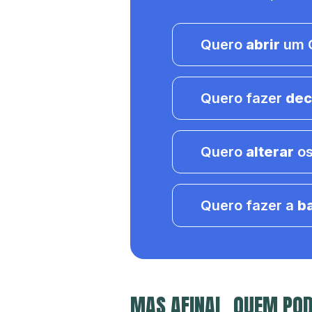
Quero
abrir
um C
Quero fazer
dec
Quero
alterar
os
Quero fazer a
b
MAS AFINAL, QUEM POD