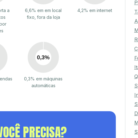
P
rta a
6,6% em em local
4,2% em internet
T
tos
fixo, fora da loja
A
por
M
es
R
C
F
I
Q
vendas
0,3% em máquinas
S
automáticas
I
S
D
M
VOCÊ PRECISA?
S