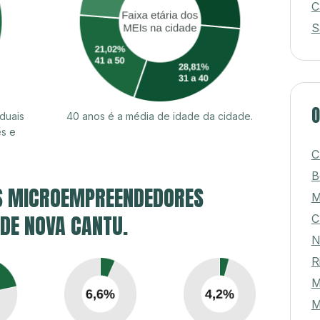
C
S
O
duais
40 anos é a média de idade da cidade.
es e
C
B
S MICROEMPREENDEDORES
M
 DE NOVA CANTU.
C
N
R
M
M