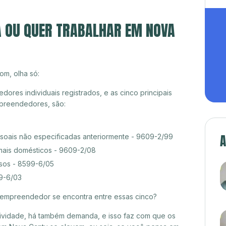
A OU QUER TRABALHAR EM NOVA
om, olha só:
res individuais registrados, e as cinco principais
preendedores, são:
A
ssoais não especificadas anteriormente - 9609-2/99
mais domésticos - 9609-2/08
rsos - 8599-6/05
99-6/03
croempreendedor se encontra entre essas cinco?
itividade, há também demanda, e isso faz com que os