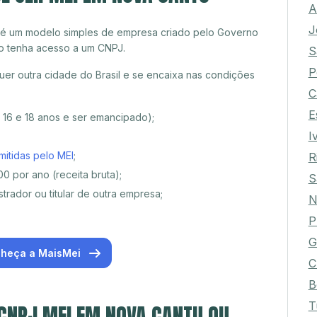
A
J
 é um modelo simples de empresa criado pelo Governo
o tenha acesso a um CNPJ.
S
P
er outra cidade do Brasil e se encaixa nas condições
C
E
e 16 e 18 anos e ser emancipado);
I
mitidas pelo MEI
;
R
0 por ano (receita bruta);
S
trador ou titular de outra empresa;
N
P
G
heça a MaisMei
C
B
T
 CNPJ MEI EM NOVA CANTU OU