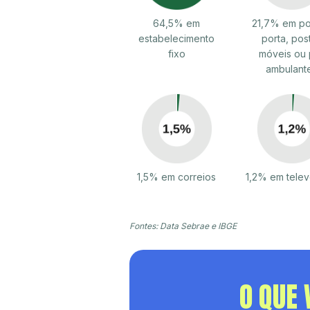
64,5% em
21,7% em po
estabelecimento
porta, pos
fixo
móveis ou 
ambulant
1,5% em correios
1,2% em tele
Fontes: Data Sebrae e IBGE
O QUE 