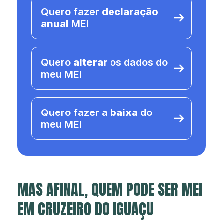
Quero fazer
declaração
anual
MEI
Quero
alterar
os dados do
meu MEI
Quero fazer a
baixa
do
meu MEI
MAS AFINAL, QUEM PODE SER MEI
EM CRUZEIRO DO IGUAÇU