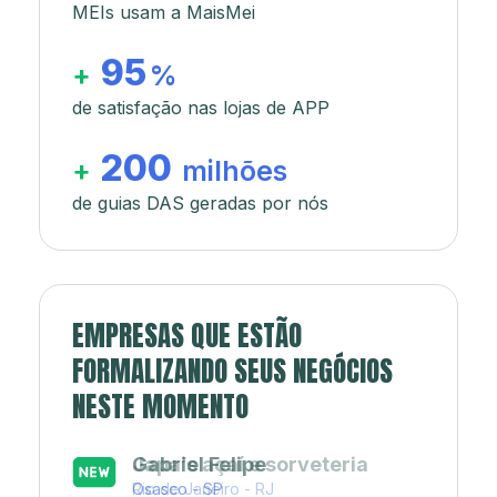
MEIs usam a MaisMei
95
+
%
de satisfação nas lojas de APP
200
+
milhões
de guias DAS geradas por nós
EMPRESAS QUE ESTÃO
FORMALIZANDO SEUS NEGÓCIOS
NESTE MOMENTO
Japa’s açaí e sorveteria
Rio de Janeiro - RJ