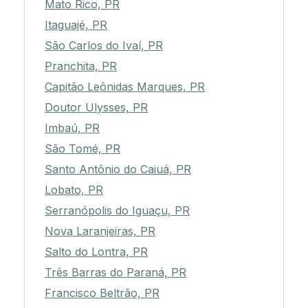
Mato Rico, PR
Itaguajé, PR
São Carlos do Ivaí, PR
Pranchita, PR
Capitão Leônidas Marques, PR
Doutor Ulysses, PR
Imbaú, PR
São Tomé, PR
Santo Antônio do Caiuá, PR
Lobato, PR
Serranópolis do Iguaçu, PR
Nova Laranjeiras, PR
Salto do Lontra, PR
Três Barras do Paraná, PR
Francisco Beltrão, PR