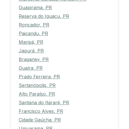
Guapirama, PR
Reserva do Iguaçu, PR
Roncador, PR
Paiçandu, PR
Maripá, PR
Japurá, PR
Braganey, PR
Guaíra, PR
Prado Ferreira, PR
Sertanópolis, PR
Alto Paraíso, PR
Santana do Itararé, PR
Francisco Alves, PR
Cidade Gaúcha, PR
Umuarama, PR