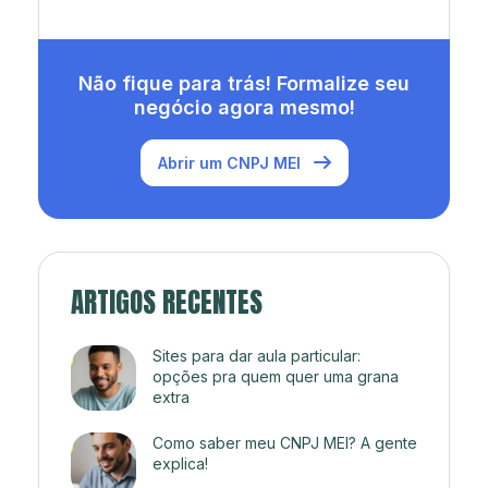
Não fique para trás! Formalize seu
negócio agora mesmo!
Abrir um CNPJ MEI
ARTIGOS RECENTES
Sites para dar aula particular:
opções pra quem quer uma grana
extra
Como saber meu CNPJ MEI? A gente
explica!