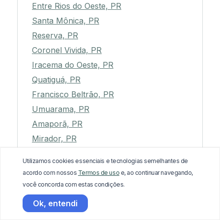
Entre Rios do Oeste, PR
Santa Mônica, PR
Reserva, PR
Coronel Vivida, PR
Iracema do Oeste, PR
Quatiguá, PR
Francisco Beltrão, PR
Umuarama, PR
Amaporã, PR
Mirador, PR
Rolândia, PR
Utilizamos cookies essenciais e tecnologias semelhantes de
Santa Izabel do Oeste, PR
acordo com nossos
Termos de uso
e, ao continuar navegando,
Presidente Castelo Branco, PR
você concorda com estas condições.
Guapirama, PR
Ok, entendi
Boa Esperança, PR