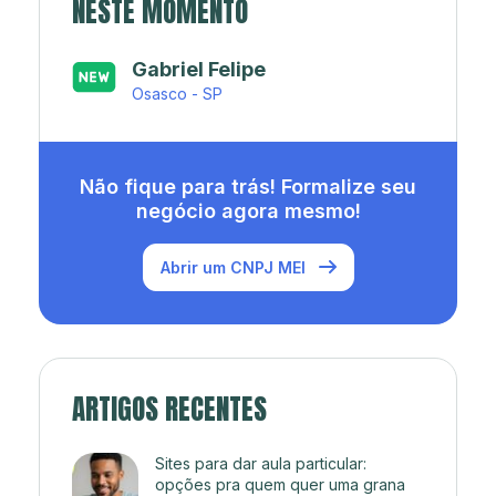
NESTE MOMENTO
Japa’s açaí e sorveteria
Rio de Janeiro - RJ
Não fique para trás! Formalize seu
negócio agora mesmo!
Abrir um CNPJ MEI
ARTIGOS RECENTES
Sites para dar aula particular:
opções pra quem quer uma grana