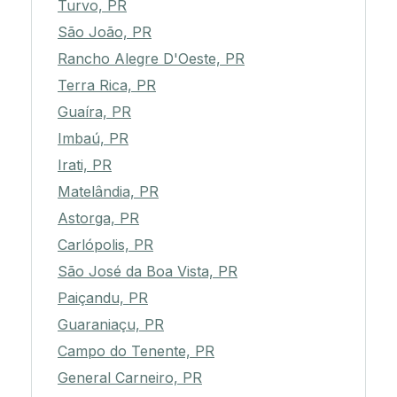
Turvo, PR
São João, PR
Rancho Alegre D'Oeste, PR
Terra Rica, PR
Guaíra, PR
Imbaú, PR
Irati, PR
Matelândia, PR
Astorga, PR
Carlópolis, PR
São José da Boa Vista, PR
Paiçandu, PR
Guaraniaçu, PR
Campo do Tenente, PR
General Carneiro, PR