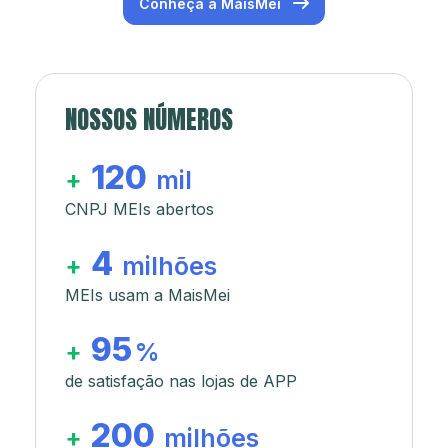
Conheça a MaisMei
NOSSOS NÚMEROS
120
+
mil
CNPJ MEIs abertos
4
+
milhões
MEIs usam a MaisMei
95
+
%
de satisfação nas lojas de APP
200
+
milhões