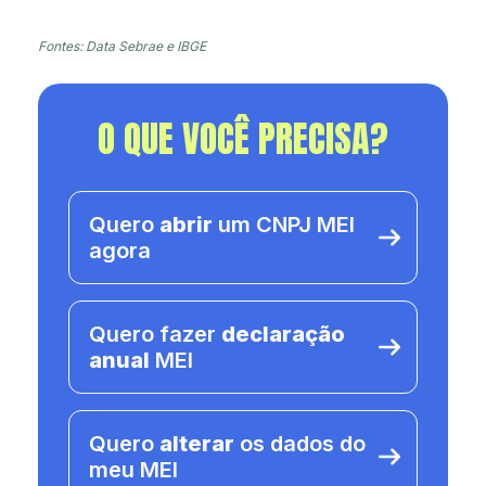
Fontes: Data Sebrae e IBGE
O QUE VOCÊ PRECISA?
Quero
abrir
um CNPJ MEI
agora
Quero fazer
declaração
anual
MEI
Quero
alterar
os dados do
meu MEI