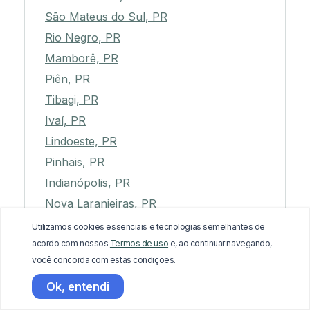
São Mateus do Sul, PR
Rio Negro, PR
Mamborê, PR
Piên, PR
Tibagi, PR
Ivaí, PR
Lindoeste, PR
Pinhais, PR
Indianópolis, PR
Nova Laranjeiras, PR
Alto Paraná, PR
Utilizamos cookies essenciais e tecnologias semelhantes de
acordo com nossos
Termos de uso
e, ao continuar navegando,
Paranapoema, PR
você concorda com estas condições.
Corumbataí do Sul, PR
Ok, entendi
Flórida, PR
Imbaú, PR