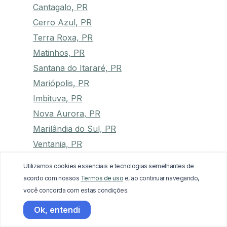
Cantagalo, PR
Cerro Azul, PR
Terra Roxa, PR
Matinhos, PR
Santana do Itararé, PR
Mariópolis, PR
Imbituva, PR
Nova Aurora, PR
Marilândia do Sul, PR
Ventania, PR
Jandaia do Sul, PR
Utilizamos cookies essenciais e tecnologias semelhantes de
Corumbataí do Sul, PR
acordo com nossos
Termos de uso
e, ao continuar navegando,
Alto Piquiri, PR
você concorda com estas condições.
Jardim Alegre, PR
Ok, entendi
Guaíra, PR