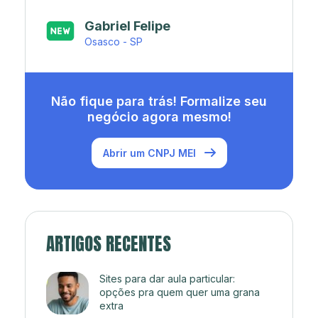
Japa’s açaí e sorveteria
Rio de Janeiro - RJ
Não fique para trás! Formalize seu
negócio agora mesmo!
Abrir um CNPJ MEI
ARTIGOS RECENTES
Sites para dar aula particular:
opções pra quem quer uma grana
extra