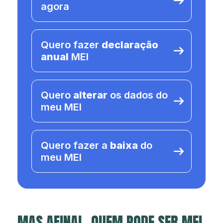
agora
Quero fazer
declaração
anual
MEI
Quero
alterar
os dados do
meu MEI
Quero fazer a
baixa
do
meu MEI
MAS AFINAL, QUEM PODE SER MEI