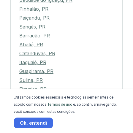
Saudade do Iguaçu, PR
Pinhalão, PR
Paiçandu, PR
Sengés, PR
Barracão, PR
Abatiá, PR
Catanduvas, PR
Itaguajé, PR
Guapirama, PR
Sulina, PR
Figueira, PR
Utilizamos cookies essenciais e tecnologias semelhantes de
Ariranha do Ivaí, PR
acordo com nossos
Termos de uso
e, ao continuar navegando,
Bocaiúva do Sul, PR
você concorda com estas condições.
Santa Cecília do Pavão, PR
Ok, entendi
Jundiaí do Sul, PR