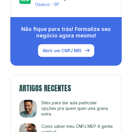
Rio de Janeiro - RJ
Não fique para trás! Formalize seu
negócio agora mesmo!
Abrir um CNPJ MEI
ARTIGOS RECENTES
Sites para dar aula particular:
opções pra quem quer uma grana
extra
Como saber meu CNPJ MEI? A gente
explica!