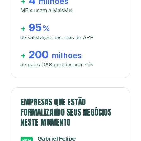
4
+
milhões
MEIs usam a MaisMei
95
+
%
de satisfação nas lojas de APP
200
+
milhões
de guias DAS geradas por nós
EMPRESAS QUE ESTÃO
FORMALIZANDO SEUS NEGÓCIOS
NESTE MOMENTO
Japa’s açaí e sorveteria