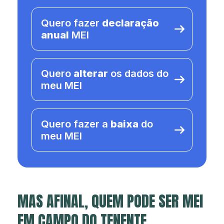
Quero fazer
declaração
anual
MEI
Quero
alterar
os dados do
meu MEI
Quero fazer a
baixa
do
meu MEI
MAS AFINAL, QUEM PODE SER MEI
EM CAMPO DO TENENTE