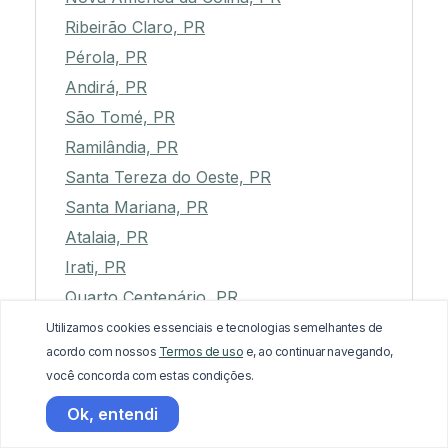
Ribeirão Claro, PR
Pérola, PR
Andirá, PR
São Tomé, PR
Ramilândia, PR
Santa Tereza do Oeste, PR
Santa Mariana, PR
Atalaia, PR
Irati, PR
Quarto Centenário, PR
Arapoti, PR
Utilizamos cookies essenciais e tecnologias semelhantes de
acordo com nossos
Termos de uso
e, ao continuar navegando,
Guamiranga, PR
você concorda com estas condições.
Palmas, PR
Ok, entendi
Mariluz, PR
Itambaracá, PR