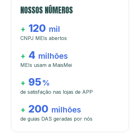
NOSSOS NÚMEROS
120
+
mil
CNPJ MEIs abertos
4
+
milhões
MEIs usam a MaisMei
95
+
%
de satisfação nas lojas de APP
200
+
milhões
de guias DAS geradas por nós