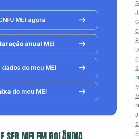
F
J
NPJ MEI agora
G
C
P
laração anual
MEI
D
P
 dados do meu MEI
S
N
M
aixa
do meu MEI
M
N
J
S
E SER MEI EM ROLÂNDIA
S