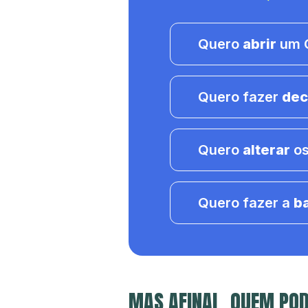
Quero
abrir
um C
Quero fazer
dec
Quero
alterar
os
Quero fazer a
b
MAS AFINAL, QUEM POD