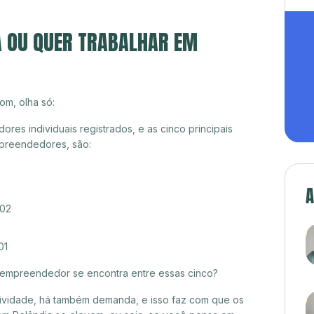
A OU QUER TRABALHAR EM
om, olha só:
es individuais registrados, e as cinco principais
preendedores, são:
A
/02
01
croempreendedor se encontra entre essas cinco?
itividade, há também demanda, e isso faz com que os