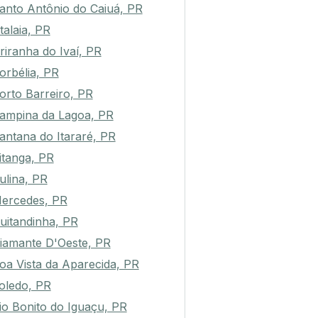
anto Antônio do Caiuá, PR
talaia, PR
riranha do Ivaí, PR
orbélia, PR
orto Barreiro, PR
ampina da Lagoa, PR
antana do Itararé, PR
itanga, PR
ulina, PR
ercedes, PR
uitandinha, PR
iamante D'Oeste, PR
oa Vista da Aparecida, PR
oledo, PR
io Bonito do Iguaçu, PR