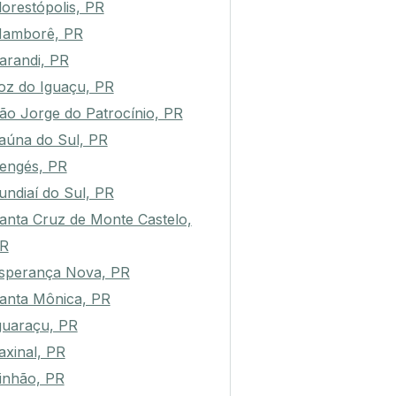
lorestópolis, PR
amborê, PR
arandi, PR
oz do Iguaçu, PR
ão Jorge do Patrocínio, PR
taúna do Sul, PR
engés, PR
undiaí do Sul, PR
anta Cruz de Monte Castelo,
R
sperança Nova, PR
anta Mônica, PR
guaraçu, PR
axinal, PR
inhão, PR