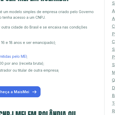
S
A
 é um modelo simples de empresa criado pelo Governo
o tenha acesso a um CNPJ.
A
C
outra cidade do Brasil e se encaixa nas condições
P
C
e 16 e 18 anos e ser emancipado);
S
mitidas pelo MEI
;
P
0 por ano (receita bruta);
S
trador ou titular de outra empresa;
M
Q
D
heça a MaisMei
B
T
R
 CNPJ MEI EM ROLÂNDIA OU