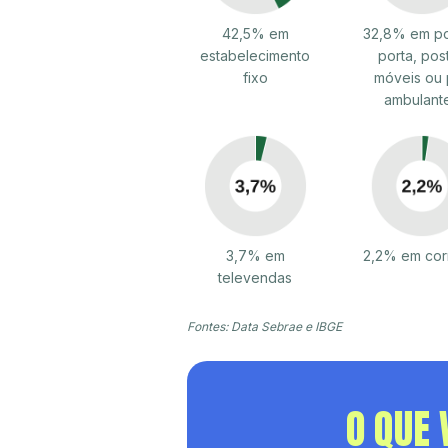
42,5% em
32,8% em po
estabelecimento
porta, pos
fixo
móveis ou 
ambulant
3,7% em
2,2% em cor
televendas
Fontes: Data Sebrae e IBGE
O QUE 