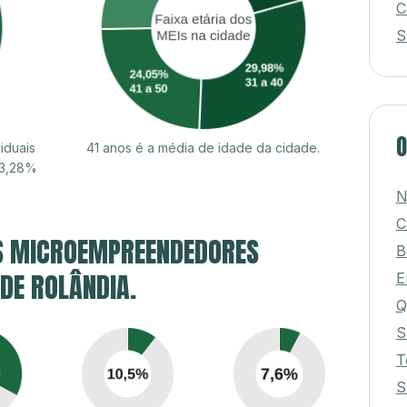
C
S
O
iduais
41 anos é a média de idade da cidade.
53,28%
N
C
S MICROEMPREENDEDORES
B
 DE ROLÂNDIA.
E
Q
S
T
S