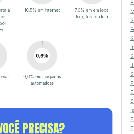
F
rta a
10,5% em internet
7,6% em em local
M
tos
fixo, fora da loja
S
por
F
es
S
I
S
J
S
reios
0,6% em máquinas
P
automáticas
E
S
I
F
VOCÊ PRECISA?
P