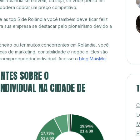
em Rolândia se elevem, ou seja, se você pensa em
á poderá cobrar um preço competitivo.
re as top 5 de Rolândia você também deve ficar feliz
a sua empresa se destacar pelo pioneirismo devido a
neiro ou ter muitos concorrentes em Rolândia, você
cas de marketing, contabilidade e negócio. Eles são
croempreendedor individual. Acesse o
blog MaisMei
.
NTES SOBRE O
DIVIDUAL NA CIDADE DE
T
C
L
M
P