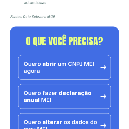
automáticas
Fontes: Data Sebrae e IBGE
O QUE VOCÊ PRECISA?
Quero
abrir
um CNPJ MEI
agora
Quero fazer
declaração
anual
MEI
Quero
alterar
os dados do