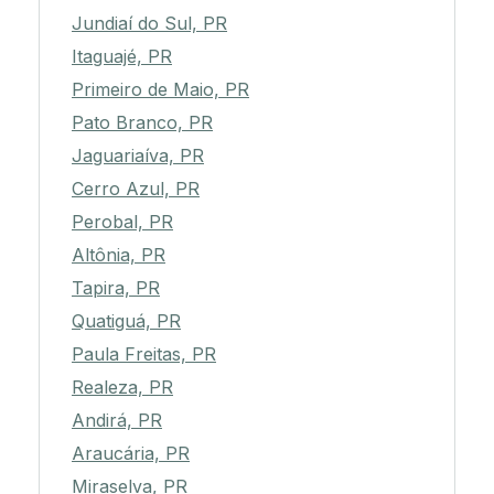
Jundiaí do Sul, PR
Itaguajé, PR
Primeiro de Maio, PR
Pato Branco, PR
Jaguariaíva, PR
Cerro Azul, PR
Perobal, PR
Altônia, PR
Tapira, PR
Quatiguá, PR
Paula Freitas, PR
Realeza, PR
Andirá, PR
Araucária, PR
Miraselva, PR